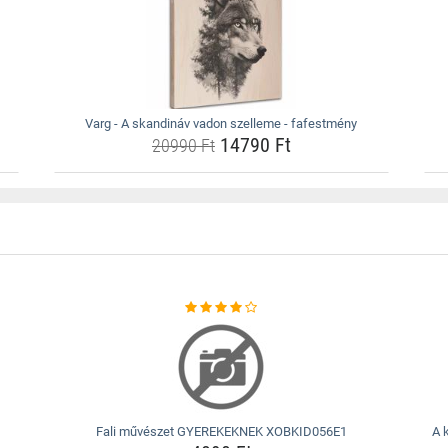
Varg - A skandináv vadon szelleme - fafestmény
14790 Ft
20990 Ft
Fali művészet GYEREKEKNEK XOBKID056E1
A 