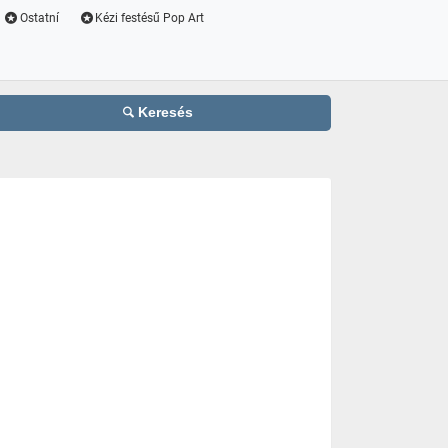
Ostatní
Kézi festésű Pop Art
Keresés