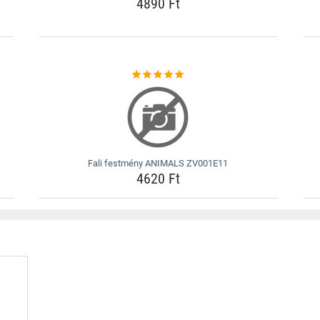
4890 Ft
Fali festmény ANIMALS ZV001E11
4620 Ft