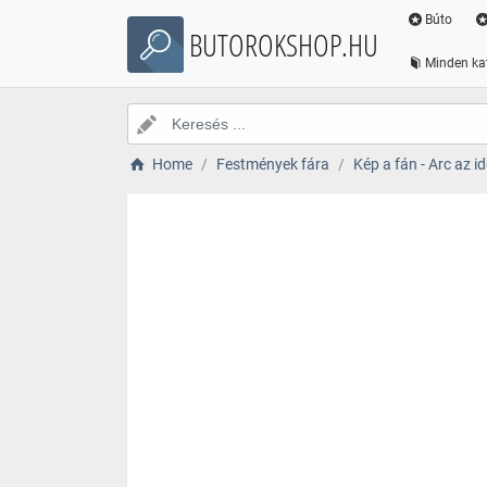
Búto
BUTOROKSHOP.HU
Minden ka
Home
Festmények fára
Kép a fán - Arc az i