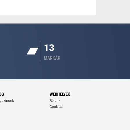
13
MÁRKÁK
OG
WEBHELYEK
gazinunk
Rólunk
Cookies