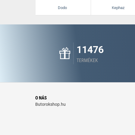
Dodo
Kephaz
11476
TERMÉKEK
O NÁS
Butorokshop.hu