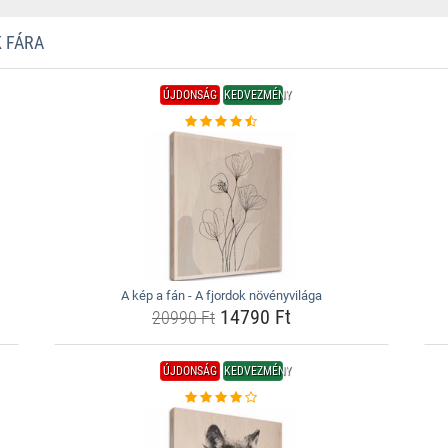
 FÁRA
ÚJDONSÁG
KEDVEZMÉNY
A kép a fán - A fjordok növényvilága
14790 Ft
20990 Ft
ÚJDONSÁG
KEDVEZMÉNY