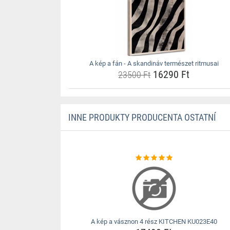
A kép a fán - A skandináv természet ritmusai
16290 Ft
23500 Ft
INNE PRODUKTY PRODUCENTA OSTATNÍ
A kép a vásznon 4 rész KITCHEN KU023E40