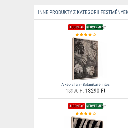
INNE PRODUKTY Z KATEGORII FESTMÉNYEK
ÚJDONSÁG
KEDVEZMÉNY
A kép a fán - Botanikai érintés
13290 Ft
18990 Ft
ÚJDONSÁG
KEDVEZMÉNY