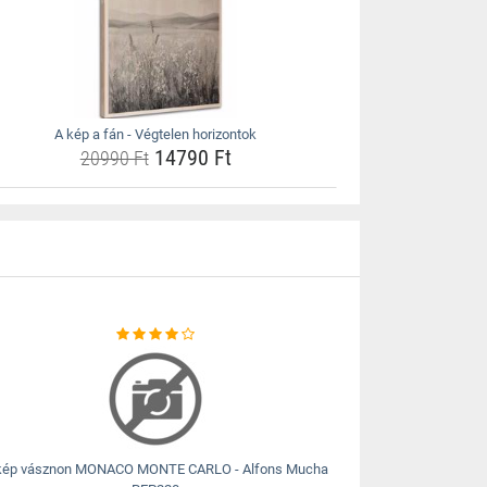
A kép a fán - Végtelen horizontok
14790 Ft
20990 Ft
kép vásznon MONACO MONTE CARLO - Alfons Mucha