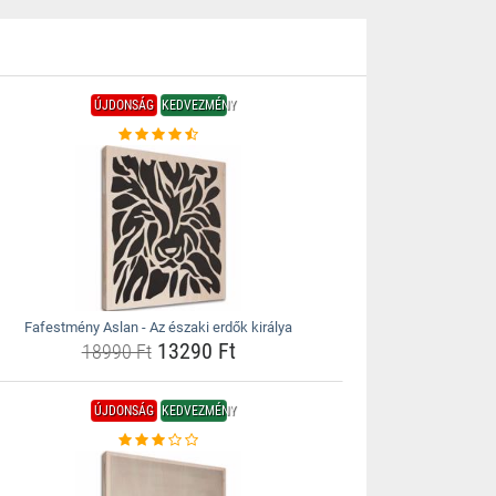
ÚJDONSÁG
KEDVEZMÉNY
Fafestmény Aslan - Az északi erdők királya
13290 Ft
18990 Ft
ÚJDONSÁG
KEDVEZMÉNY