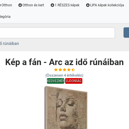
Otthon
Otthon és kert
1 RÉSZES képek
LIPA képek kollekciója
tegória
dő rúnáiban
Kép a fán - Arc az idő rúnáiban
(Összesen
4
értékelés)
KEDVEZMÉNY
ÚJDONSÁG