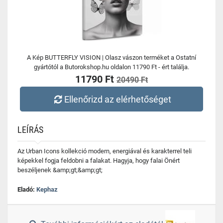
A Kép BUTTERFLY VISION | Olasz vászon terméket a Ostatní
gyártótól a Butorokshop.hu oldalon 11790 Ft - ért találja.
11790 Ft
20490 Ft
Ellenőrizd az elérhetőséget
LEÍRÁS
Az Urban Icons kollekció modern, energiával és karakterrel teli
képekkel fogja feldobni a falakat. Hagyja, hogy falai Önért
beszéljenek &amp;gt;&amp;gt;
Eladó:
Kephaz