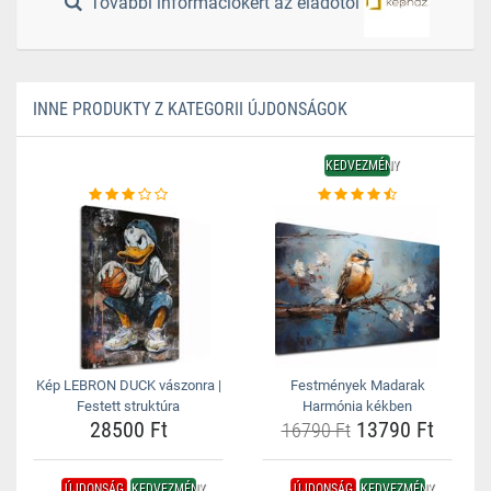
További információkért az eladótól
INNE PRODUKTY Z KATEGORII ÚJDONSÁGOK
KEDVEZMÉNY
Kép LEBRON DUCK vászonra |
Festmények Madarak
Festett struktúra
Harmónia kékben
28500 Ft
13790 Ft
16790 Ft
ÚJDONSÁG
KEDVEZMÉNY
ÚJDONSÁG
KEDVEZMÉNY