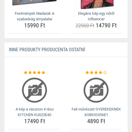
Festmények Madarak A
Elegáns kép egy nőről
szabadság árnyalatai
Influencer
15990 Ft
14790 Ft
22900 Ft
INNE PRODUKTY PRODUCENTA OSTATNÍ
A kép a vásznon 4 rész
Fali művészet GYEREKEKNEK
KITCHEN KU023E40
XOBKID056E1
17490 Ft
4890 Ft