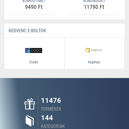
XOBKID108E1
XOBDA052E1
9490 Ft
11790 Ft
KEDVENC E-BOLTOK
Dodo
Kephaz
11476
TERMÉKEK
144
KATEGÓRIÁK