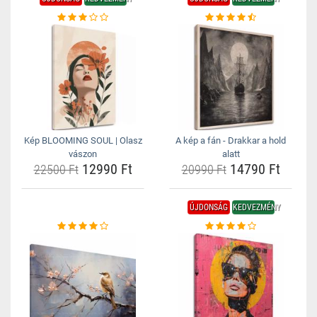
Kép BLOOMING SOUL | Olasz
A kép a fán - Drakkar a hold
vászon
alatt
12990 Ft
14790 Ft
22500 Ft
20990 Ft
ÚJDONSÁG
KEDVEZMÉNY