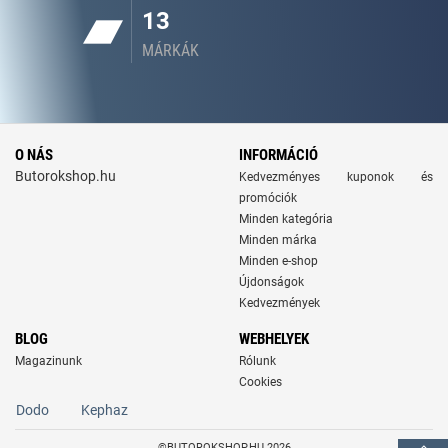
13
MÁRKÁK
O NÁS
INFORMÁCIÓ
Butorokshop.hu
Kedvezményes kuponok és
promóciók
Minden kategória
Minden márka
Minden e-shop
Újdonságok
Kedvezmények
BLOG
WEBHELYEK
Magazinunk
Rólunk
Cookies
Dodo
Kephaz
©BUTOROKSHOP.HU 2026