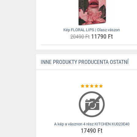
Kép FLORAL LIPS | Olasz vászon
11790 Ft
20490 Ft
INNE PRODUKTY PRODUCENTA OSTATNÍ
A kép a vásznon 4 rész KITCHEN KU023E40
17490 Ft