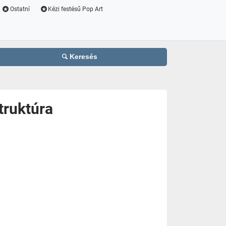
Ostatní
Kézi festésű Pop Art
Keresés
truktúra