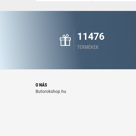
11476
TERMÉKEK
O NÁS
Butorokshop.hu