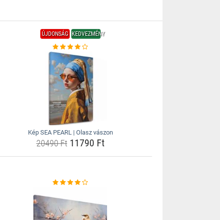
ÚJDONSÁG
KEDVEZMÉNY
Kép SEA PEARL | Olasz vászon
11790 Ft
20490 Ft