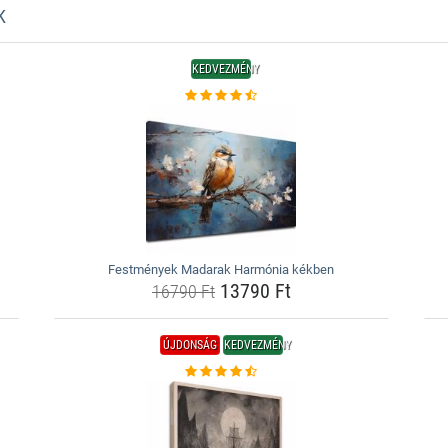
K
KEDVEZMÉNY
Festmények Madarak Harmónia kékben
13790 Ft
16790 Ft
ÚJDONSÁG
KEDVEZMÉNY