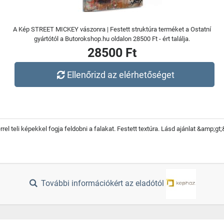
A Kép STREET MICKEY vászonra | Festett struktúra terméket a Ostatní
gyártótól a Butorokshop.hu oldalon 28500 Ft - ért találja.
28500 Ft
Ellenőrizd az elérhetőséget
el teli képekkel fogja feldobni a falakat. Festett textúra. Lásd ajánlat &amp;gt
További információkért az eladótól