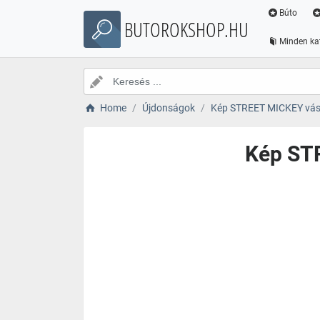
Búto
BUTOROKSHOP.HU
Minden ka
Home
Újdonságok
Kép STREET MICKEY vászo
Kép STR