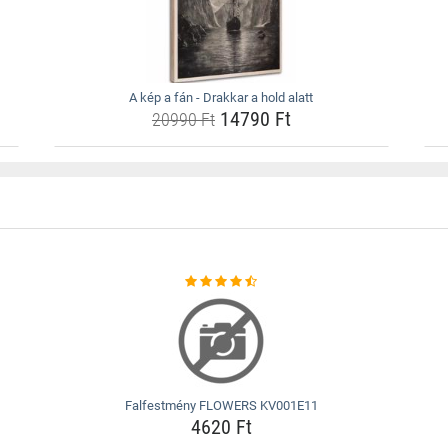
A kép a fán - Drakkar a hold alatt
14790 Ft
20990 Ft
Falfestmény FLOWERS KV001E11
4620 Ft