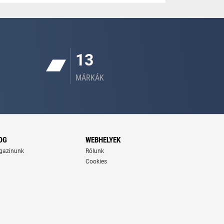
13
MÁRKÁK
OG
WEBHELYEK
gazinunk
Rólunk
Cookies