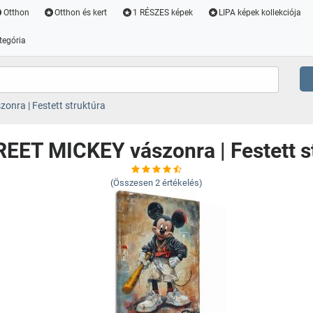
Otthon
Otthon és kert
1 RÉSZES képek
LIPA képek kollekciója
tegória
nra | Festett struktúra
EET MICKEY vászonra | Festett s
(Összesen
2
értékelés)