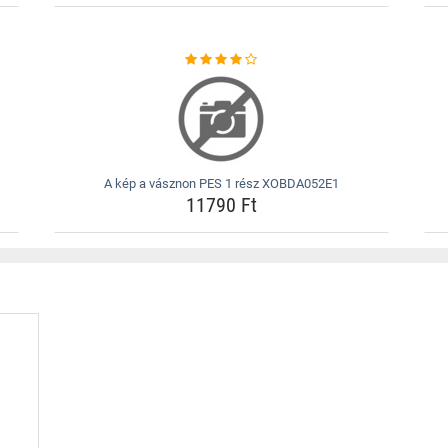
A kép a vásznon PES 1 rész XOBDA052E1
11790 Ft