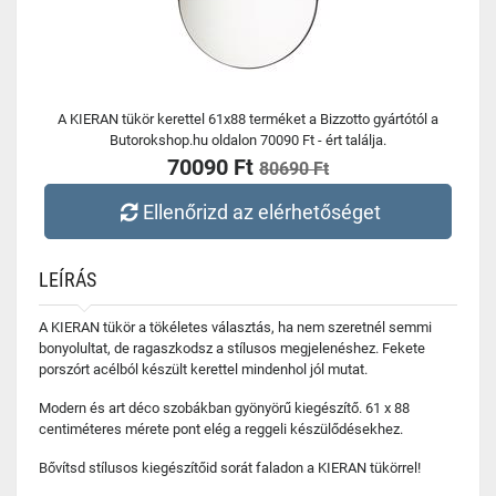
A KIERAN tükör kerettel 61x88 terméket a Bizzotto gyártótól a
Butorokshop.hu oldalon 70090 Ft - ért találja.
70090 Ft
80690 Ft
Ellenőrizd az elérhetőséget
LEÍRÁS
A KIERAN tükör a tökéletes választás, ha nem szeretnél semmi
bonyolultat, de ragaszkodsz a stílusos megjelenéshez. Fekete
porszórt acélból készült kerettel mindenhol jól mutat.
Modern és art déco szobákban gyönyörű kiegészítő. 61 x 88
centiméteres mérete pont elég a reggeli készülődésekhez.
Bővítsd stílusos kiegészítőid sorát faladon a KIERAN tükörrel!