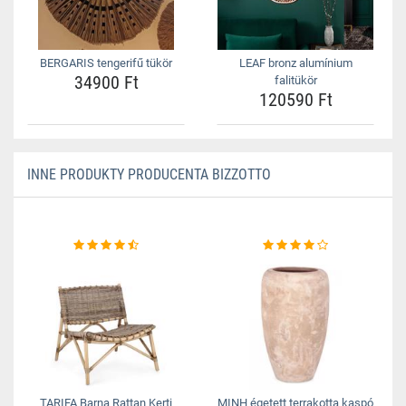
BERGARIS tengerifű tükör
LEAF bronz alumínium
34900 Ft
falitükör
120590 Ft
INNE PRODUKTY PRODUCENTA BIZZOTTO
TARIFA Barna Rattan Kerti
MINH égetett terrakotta kaspó