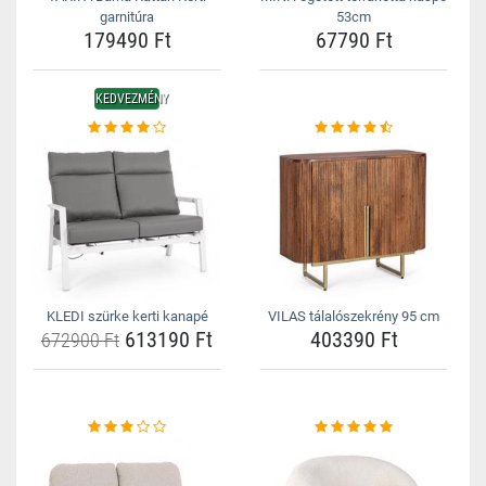
garnitúra
53cm
179490 Ft
67790 Ft
KEDVEZMÉNY
KLEDI szürke kerti kanapé
VILAS tálalószekrény 95 cm
613190 Ft
403390 Ft
672900 Ft