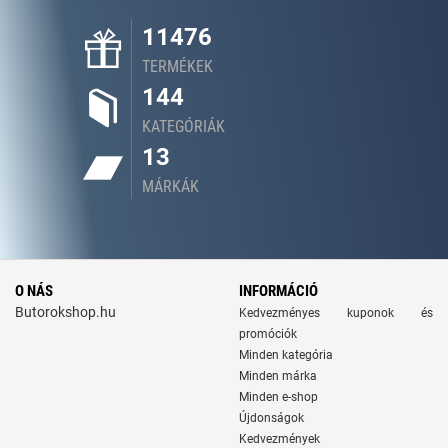
11476
TERMÉKEK
144
KATEGÓRIÁK
13
MÁRKÁK
O NÁS
INFORMÁCIÓ
Butorokshop.hu
Kedvezményes kuponok és
promóciók
Minden kategória
Minden márka
Minden e-shop
Újdonságok
Kedvezmények