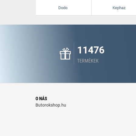
Dodo
Kephaz
11476
TERMÉKEK
O NÁS
Butorokshop.hu