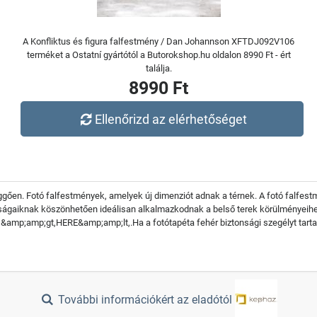
A Konfliktus és figura falfestmény / Dan Johannson XFTDJ092V106
terméket a Ostatní gyártótól a Butorokshop.hu oldalon 8990 Ft - ért
találja.
8990 Ft
Ellenőrizd az elérhetőséget
üggően. Fotó falfestmények, amelyek új dimenziót adnak a térnek. A fotó falfe
onságaiknak köszönhetően ideálisan alkalmazkodnak a belső terek körülményeihez
 &amp;amp;gt,HERE&amp;amp;lt,.Ha a fotótapéta fehér biztonsági szegélyt tartalmaz
További információkért az eladótól