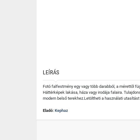
LEÍRÁS
Fotó falfestmény egy vagy több darabból, a mérettől f
Háttérképek lakása, háza vagy irodája falaira. Tulajd
modern belső terekhez.Letöltheti a használati utasítást
Eladó:
Kephaz