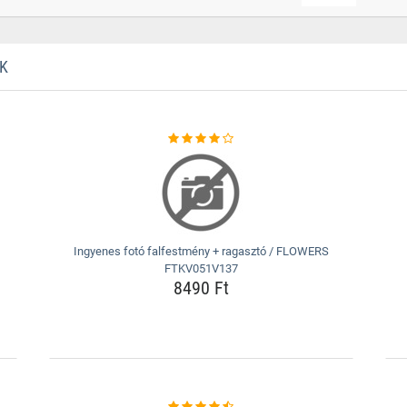
K
Ingyenes fotó falfestmény + ragasztó / FLOWERS
FTKV051V137
8490 Ft