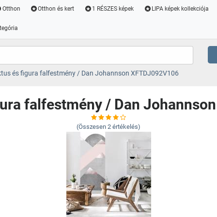
Otthon
Otthon és kert
1 RÉSZES képek
LIPA képek kollekciója
tegória
ktus és figura falfestmény / Dan Johannson XFTDJ092V106
igura falfestmény / Dan Johann
(Összesen
2
értékelés)