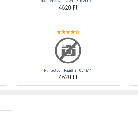
Falfestmény FLOWERS KV001E11
4620 Ft
Falfestés TREES ST024E11
4620 Ft