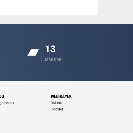
13
MÁRKÁK
OG
WEBHELYEK
gazinunk
Rólunk
Cookies