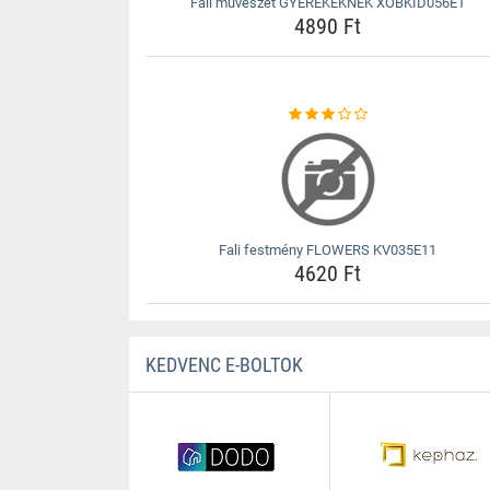
Fali művészet GYEREKEKNEK XOBKID056E1
4890 Ft
Fali festmény FLOWERS KV035E11
4620 Ft
KEDVENC E-BOLTOK