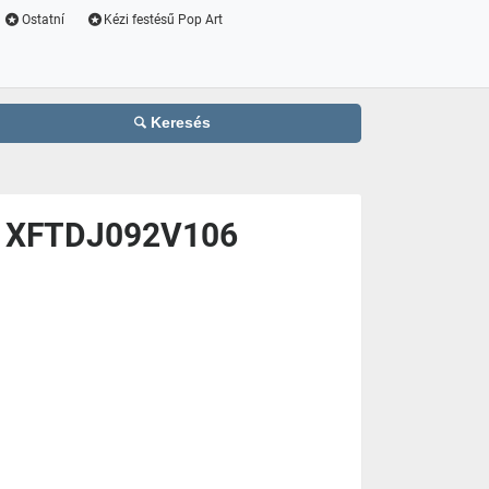
Ostatní
Kézi festésű Pop Art
Keresés
son XFTDJ092V106