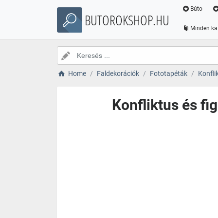
Búto
BUTOROKSHOP.HU
Minden ka
Home
Faldekorációk
Fototapéták
Konfli
Konfliktus és f