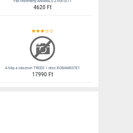
Fali festmény ANIMALS ZV001E11
4620 Ft
A kép a vásznon TREES 1 rész XOBAM037E1
17990 Ft