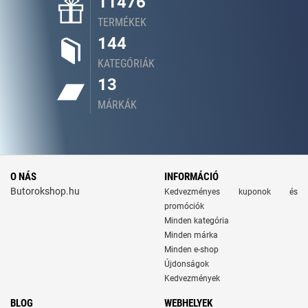
11476
TERMÉKEK
144
KATEGÓRIÁK
13
MÁRKÁK
O NÁS
INFORMÁCIÓ
Butorokshop.hu
Kedvezményes kuponok és
promóciók
Minden kategória
Minden márka
Minden e-shop
Újdonságok
Kedvezmények
BLOG
WEBHELYEK