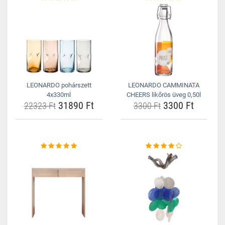
LEONARDO pohárszett
LEONARDO CAMMINATA
4x330ml
CHEERS likőrös üveg 0,50l
31890 Ft
3300 Ft
22323 Ft
3300 Ft