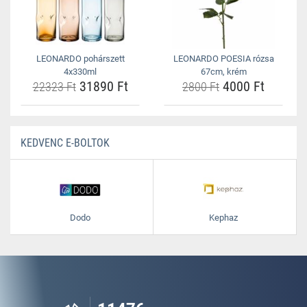
LEONARDO pohárszett
LEONARDO POESIA rózsa
4x330ml
67cm, krém
31890 Ft
4000 Ft
22323 Ft
2800 Ft
KEDVENC E-BOLTOK
Dodo
Kephaz