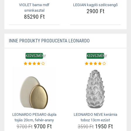
VIOLET barna mdf
LEGIAN kagyló szélcsengő
2900 Ft
sminkasztal
85290 Ft
INNE PRODUKTY PRODUCENTA LEONARDO
KEDVEZMÉNY
KEDVEZMÉNY
LEONARDO PESARO dupla
LEONARDO NEVE kerámia
tojás 20cm, fehér-arany
toboz 13cm ezüst
9700 Ft
1950 Ft
9700 Ft
3590 Ft