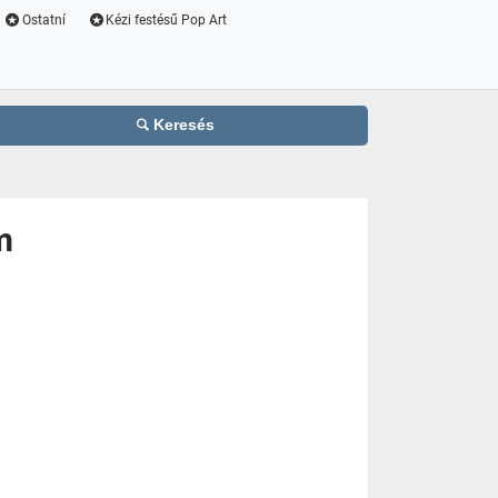
Ostatní
Kézi festésű Pop Art
Keresés
m