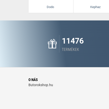
Dodo
Kephaz
11476
TERMÉKEK
O NÁS
Butorokshop.hu