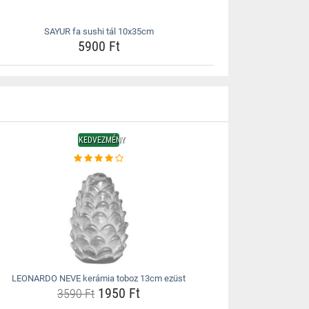
SAYUR fa sushi tál 10x35cm
5900 Ft
KEDVEZMÉNY
LEONARDO NEVE kerámia toboz 13cm ezüst
1950 Ft
3590 Ft