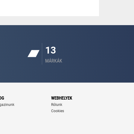
13
MÁRKÁK
OG
WEBHELYEK
gazinunk
Rólunk
Cookies