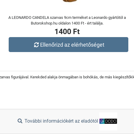
A LEONARDO CANDELA szarvas 9cm terméket a Leonardo gyártótól a
Butorokshop.hu oldalon 1400 Ft - ért találja.
1400 Ft
Ellenőrizd az elérhetőséget
rvas figurájával. Kerekded alakja önmagában is bohókás, de más kiegészítőkke
További információkért az eladótól