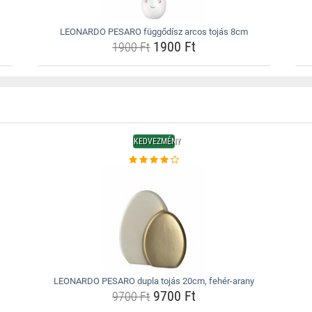
LEONARDO PESARO függődísz arcos tojás 8cm
1900 Ft
1900 Ft
KEDVEZMÉNY
LEONARDO PESARO dupla tojás 20cm, fehér-arany
9700 Ft
9700 Ft