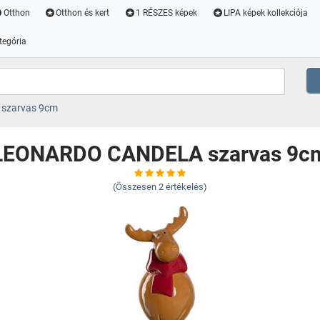
Otthon
Otthon és kert
1 RÉSZES képek
LIPA képek kollekciója
tegória
szarvas 9cm
LEONARDO CANDELA szarvas 9c
(Összesen
2
értékelés)