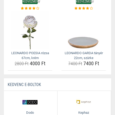
KEDVEZMÉNY
KEDVEZMÉNY
LEONARDO POESIA rózsa
LEONARDO GARDA tányér
67cm, krém
22cm, szürke
4000 Ft
7400 Ft
2800 Ft
7400 Ft
KEDVENC E-BOLTOK
Dodo
Kephaz