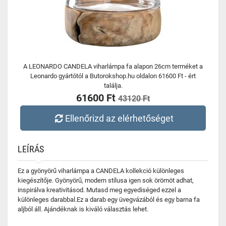
A LEONARDO CANDELA viharlámpa fa alapon 26cm terméket a
Leonardo gyártótól a Butorokshop.hu oldalon 61600 Ft - ért
találja.
61600 Ft
43120 Ft
Ellenőrizd az elérhetőséget
LEÍRÁS
Ez a gyönyörű viharlámpa a CANDELA kollekció különleges
kiegészítője. Gyönyörű, modern stílusa igen sok örömöt adhat,
inspirálva kreativitásod. Mutasd meg egyediséged ezzel a
különleges darabbal.Ez a darab egy üvegvázából és egy barna fa
aljból áll. Ajándéknak is kiváló választás lehet.