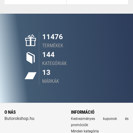
11476
TERMÉKEK
144
KATEGÓRIÁK
13
MÁRKÁK
O NÁS
INFORMÁCIÓ
Butorokshop.hu
Kedvezményes kuponok és
promóciók
Minden kategória