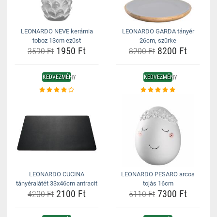
LEONARDO NEVE kerámia
LEONARDO GARDA tányér
toboz 13cm ezüst
26cm, szürke
1950 Ft
8200 Ft
3590 Ft
8200 Ft
KEDVEZMÉNY
KEDVEZMÉNY
LEONARDO CUCINA
LEONARDO PESARO arcos
tányéralátét 33x46cm antracit
tojás 16cm
2100 Ft
7300 Ft
4200 Ft
5110 Ft