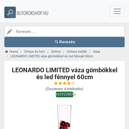
BUTOROKSHOP.HU
Keresés
Home
Otthon és kert
Otthon
Otthoni kellék
Váza
LEONARDO LIMITED váza gömbökkel és led fénnyel 60cm
LEONARDO LIMITED váza gömbökkel
és led fénnyel 60cm
(Összesen
4
értékelés)
KEDVEZMÉNY