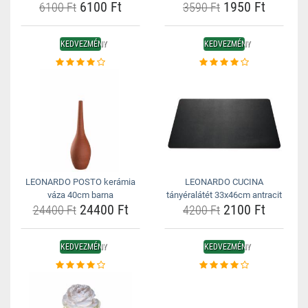
6100 Ft
1950 Ft
6100 Ft
3590 Ft
KEDVEZMÉNY
KEDVEZMÉNY
LEONARDO POSTO kerámia
LEONARDO CUCINA
váza 40cm barna
tányéralátét 33x46cm antracit
24400 Ft
2100 Ft
24400 Ft
4200 Ft
KEDVEZMÉNY
KEDVEZMÉNY