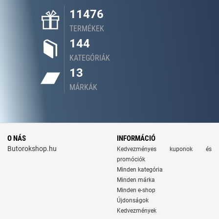
11476
TERMÉKEK
144
KATEGÓRIÁK
13
MÁRKÁK
O NÁS
INFORMÁCIÓ
Butorokshop.hu
Kedvezményes kuponok és
promóciók
Minden kategória
Minden márka
Minden e-shop
Újdonságok
Kedvezmények