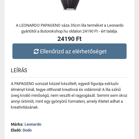
A LEONARDO PAPAGENO váza 35cm lila terméket a Leonardo
gyártótól a Butorokshop.hu oldalon 24190 Ft - ért találja.
24190 Ft
Ellenőrizd az elérhetőséget
LEÍRÁS
A PAPAGENO sorozat kézzel készített, egyedi figurája exkluzív
élményt kínál, tegye otthonát kreatívvá és vidámmá! A lila színű
üveg kiváló minőségű, nem veszíti el ragyogását. Semmi sem okoz
annyi örömöt, mint egy gyönyörű formaterv, amely ihletet adhat a
kreativitásának.
Márka:
Leonardo
Eladó:
Dodo