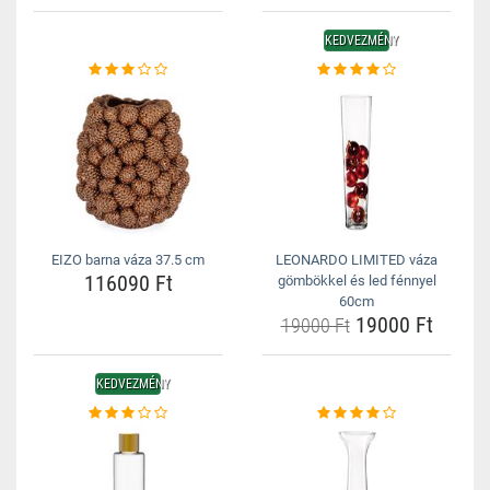
KEDVEZMÉNY
EIZO barna váza 37.5 cm
LEONARDO LIMITED váza
116090 Ft
gömbökkel és led fénnyel
60cm
19000 Ft
19000 Ft
KEDVEZMÉNY