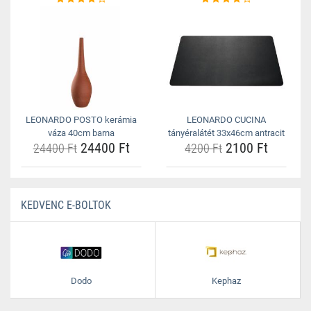
LEONARDO POSTO kerámia
LEONARDO CUCINA
váza 40cm barna
tányéralátét 33x46cm antracit
24400 Ft
2100 Ft
24400 Ft
4200 Ft
KEDVENC E-BOLTOK
Dodo
Kephaz