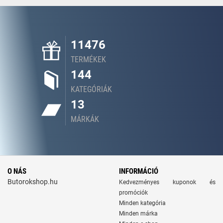
11476
TERMÉKEK
144
KATEGÓRIÁK
13
MÁRKÁK
O NÁS
INFORMÁCIÓ
Butorokshop.hu
Kedvezményes kuponok és
promóciók
Minden kategória
Minden márka