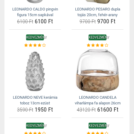
LEONARDO CALDO pingvin
LEONARDO PESARO dupla
figura 15cm sapkával
tojás 20cm, fehér-arany
6100 Ft
9700 Ft
6100 Ft
9700 Ft
KEDVEZMÉNY
KEDVEZMÉNY
LEONARDO NEVE kerámia
LEONARDO CANDELA
toboz 13cm ezüst
viharlámpa fa alapon 26cm
1950 Ft
61600 Ft
3590 Ft
43120 Ft
KEDVEZMÉNY
KEDVEZMÉNY