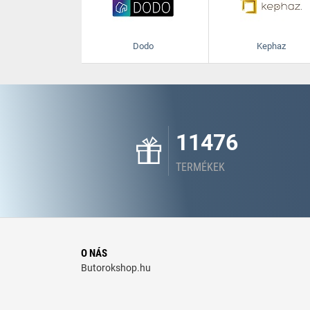
Dodo
Kephaz
11476
TERMÉKEK
O NÁS
Butorokshop.hu