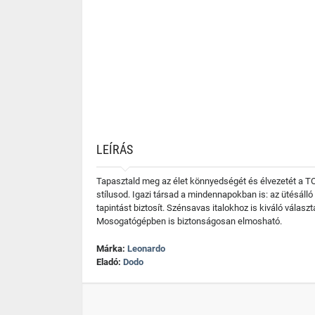
LEÍRÁS
Tapasztald meg az élet könnyedségét és élvezetét a TO
stílusod. Igazi társad a mindennapokban is: az ütésáll
tapintást biztosít. Szénsavas italokhoz is kiváló vála
Mosogatógépben is biztonságosan elmosható.
Márka:
Leonardo
Eladó:
Dodo