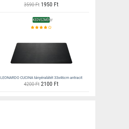
1950 Ft
3590 Ft
KEDVEZMÉNY
LEONARDO CUCINA tányéralátét 33x46cm antracit
2100 Ft
4200 Ft