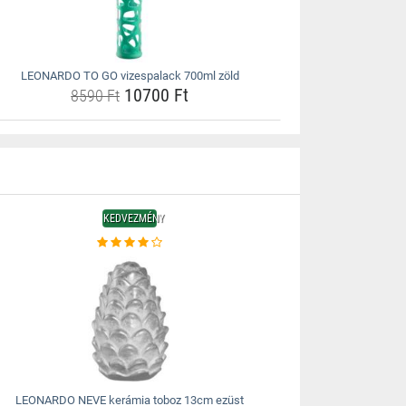
LEONARDO TO GO vizespalack 700ml zöld
10700 Ft
8590 Ft
KEDVEZMÉNY
LEONARDO NEVE kerámia toboz 13cm ezüst