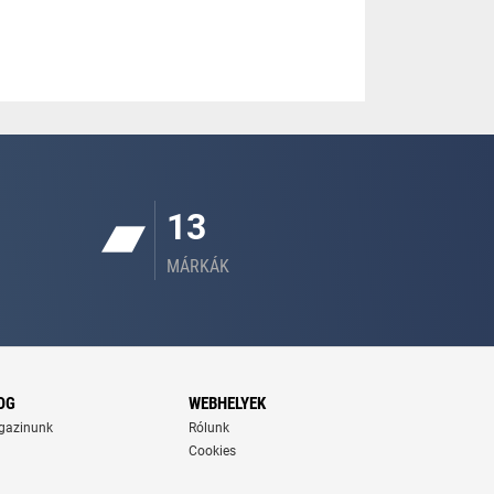
13
MÁRKÁK
OG
WEBHELYEK
gazinunk
Rólunk
Cookies