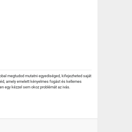
abbal megtudod mutatni egyediséged, kifejezheted saját
k véd, amely emelett kényelmes fogást és kellemes
tően egy kézzel sem okoz problémát az ivás.