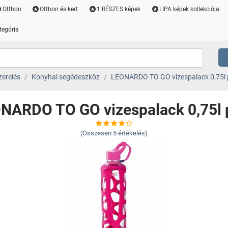
Otthon
Otthon és kert
1 RÉSZES képek
LIPA képek kollekciója
tegória
erelés
Konyhai segédeszköz
LEONARDO TO GO vizespalack 0,75l 
NARDO TO GO vizespalack 0,75l 
(Összesen
5
értékelés)