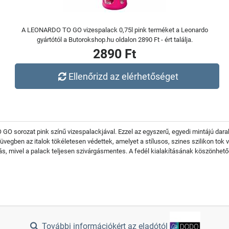
A LEONARDO TO GO vizespalack 0,75l pink terméket a Leonardo
gyártótól a Butorokshop.hu oldalon 2890 Ft - ért találja.
2890 Ft
Ellenőrizd az elérhetőséget
 GO sorozat pink színű vizespalackjával. Ezzel az egyszerű, egyedi mintájú dar
ó üvegben az italok tökéletesen védettek, amelyet a stílusos, szines szilikon to
sztás, mivel a palack teljesen szivárgásmentes. A fedél kialakításának köszönhe
További információkért az eladótól