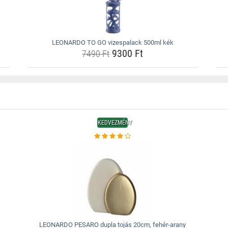
LEONARDO TO GO vizespalack 500ml kék
9300 Ft
7490 Ft
KEDVEZMÉNY
LEONARDO PESARO dupla tojás 20cm, fehér-arany