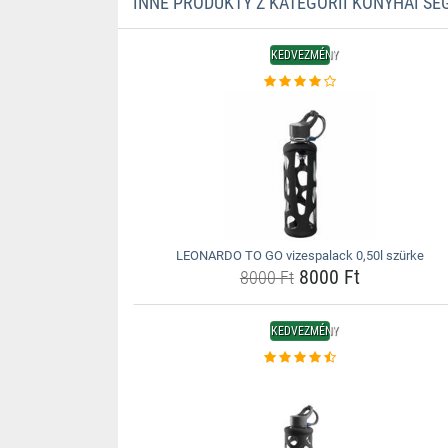
INNE PRODUKTY Z KATEGORII KONYHAI S
KEDVEZMÉNY
LEONARDO TO GO vizespalack 0,50l szürke
8000 Ft
8000 Ft
KEDVEZMÉNY