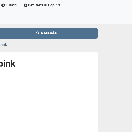
Ostatní
Kézi festésű Pop Art
Keresés
pink
pink