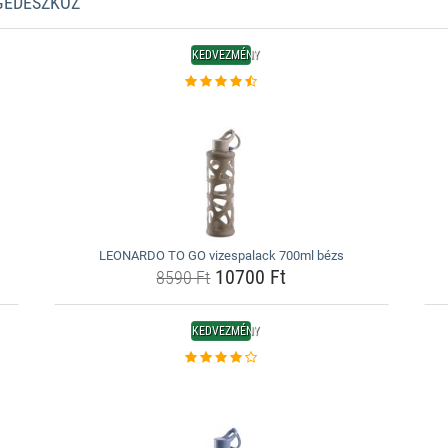
EGÉDESZKÖZ
KEDVEZMÉNY
LEONARDO TO GO vizespalack 700ml bézs
10700 Ft
8590 Ft
KEDVEZMÉNY