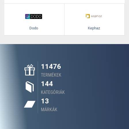
Dodo
Kephaz
11476
TERMÉKEK
144
KATEGÓRIÁK
13
MÁRKÁK