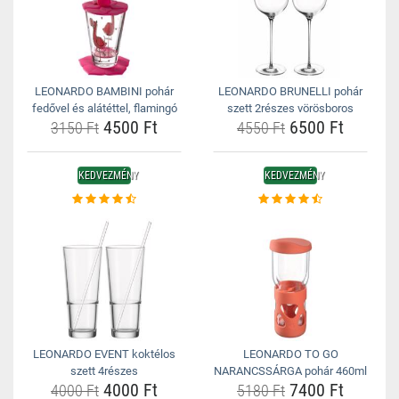
LEONARDO BAMBINI pohár
LEONARDO BRUNELLI pohár
fedővel és alátéttel, flamingó
szett 2részes vörösboros
4500 Ft
6500 Ft
3150 Ft
4550 Ft
KEDVEZMÉNY
KEDVEZMÉNY
LEONARDO EVENT koktélos
LEONARDO TO GO
szett 4részes
NARANCSSÁRGA pohár 460ml
4000 Ft
7400 Ft
4000 Ft
5180 Ft