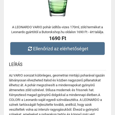
A LEONARDO VARIO pohár üdítős-vizes 170ml, zöld terméket a
Leonardo gyártótól a Butorokshop.hu oldalon 1690 Ft - ért találja.
1690 Ft
Ellenőrizd az elérhetőséget
LEÍRÁS
Az VARIO sorozat különleges, geometriai mintájú poharával igazán
látványosan élvezheted italod és közben nagyszerű pillanatokat
élhetsz át. A pohár megszínesíti a mindennapokat gyönyörű
átmenetes zöld színével. Stílusa modernek és frissnek hat.
Kényeztesd magad gyönyörű dolgokkal a mindennapi életben.A
COLORI a Leonardo saját egyedi színválasztéka. A LEONARDO a
színek tartósságát fejlesztette tovább, anélkül, hogy azok
veszítettek volna az intenzív ragyogásukból. Élvezd a gyönyörű
színeket, amelyeket a poharakon tartós és könnyű máz véd,