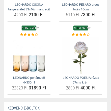
LEONARDO CUCINA
LEONARDO PESARO arcos
tányéralátét 33x46cm antracit
tojás 16cm
2100 Ft
7300 Ft
4200 Ft
5110 Ft
KEDVEZMÉNY
KEDVEZMÉNY
LEONARDO pohárszett
LEONARDO POESIA rózsa
4x330ml
67cm, krém
31890 Ft
4000 Ft
22323 Ft
2800 Ft
KEDVENC E-BOLTOK