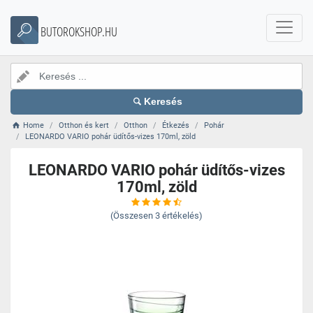
BUTOROKSHOP.HU
Keresés
Home
Otthon és kert
Otthon
Étkezés
Pohár
LEONARDO VARIO pohár üdítős-vizes 170ml, zöld
LEONARDO VARIO pohár üdítős-vizes
170ml, zöld
(Összesen
3
értékelés)