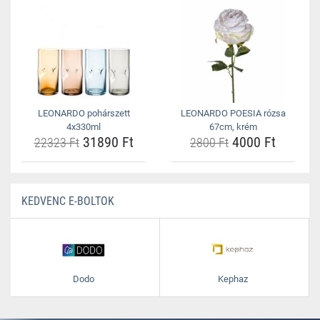
LEONARDO pohárszett
LEONARDO POESIA rózsa
4x330ml
67cm, krém
31890 Ft
4000 Ft
22323 Ft
2800 Ft
KEDVENC E-BOLTOK
Dodo
Kephaz