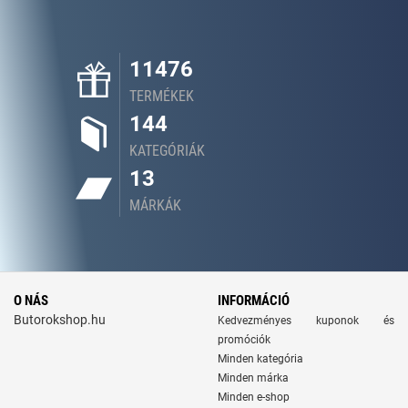
11476
TERMÉKEK
144
KATEGÓRIÁK
13
MÁRKÁK
O NÁS
INFORMÁCIÓ
Butorokshop.hu
Kedvezményes kuponok és
promóciók
Minden kategória
Minden márka
Minden e-shop