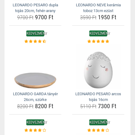
LEONARDO PESARO dupla
LEONARDO NEVE kerámia
tojás 20cm, fehér-arany
toboz 13cm ezüst
9700 Ft
1950 Ft
9700 Ft
3590 Ft
KEDVEZMÉNY
KEDVEZMÉNY
LEONARDO GARDA tányér
LEONARDO PESARO arcos
26cm, szürke
tojás 16cm
8200 Ft
7300 Ft
8200 Ft
5110 Ft
KEDVEZMÉNY
KEDVEZMÉNY