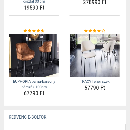
278990 Ft
dísztál 33 cm
19590 Ft
EUPHORIA barna-bársony
TRACY fehér szék
57790 Ft
bárszék 100cm
67790 Ft
KEDVENC E-BOLTOK