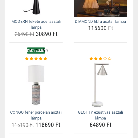
MODERN fekete acél asztali
DIAMOND tikfa asztali lámpa
115600 Ft
lámpa
30890 Ft
26490 Ft
KEDVEZMÉNY
CONGO fehér porcelán asztali
GLOTTY ezüst vas asztali
lámpa
lámpa
118690 Ft
64890 Ft
115190 Ft