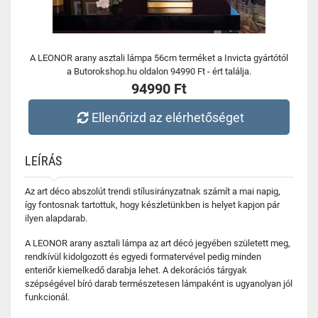
A LEONOR arany asztali lámpa 56cm terméket a Invicta gyártótól
a Butorokshop.hu oldalon 94990 Ft - ért találja.
94990 Ft
Ellenőrizd az elérhetőséget
LEÍRÁS
Az art déco abszolút trendi stílusirányzatnak számít a mai napig,
így fontosnak tartottuk, hogy készletünkben is helyet kapjon pár
ilyen alapdarab.
A LEONOR arany asztali lámpa az art décó jegyében született meg,
rendkívül kidolgozott és egyedi formatervével pedig minden
enteriőr kiemelkedő darabja lehet. A dekorációs tárgyak
szépségével bíró darab természetesen lámpaként is ugyanolyan jól
funkcionál.