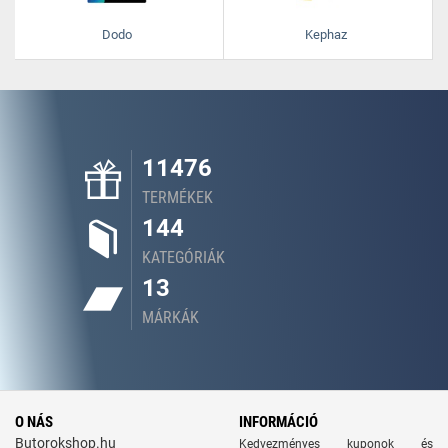
Dodo
Kephaz
11476
TERMÉKEK
144
KATEGÓRIÁK
13
MÁRKÁK
O NÁS
INFORMÁCIÓ
Butorokshop.hu
Kedvezményes kuponok és