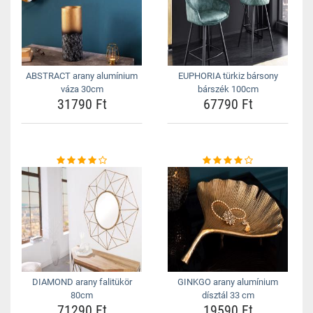
ABSTRACT arany alumínium
EUPHORIA türkiz bársony
váza 30cm
bárszék 100cm
31790 Ft
67790 Ft
DIAMOND arany falitükör
GINKGO arany alumínium
80cm
dísztál 33 cm
71290 Ft
19590 Ft