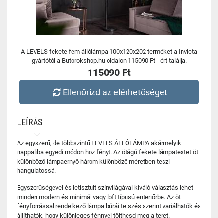
A LEVELS fekete fém állólámpa 100x120x202 terméket a Invicta
gyártótól a Butorokshop.hu oldalon 115090 Ft - ért találja.
115090 Ft
Ellenőrizd az elérhetőséget
LEÍRÁS
Az egyszerű, de többszintű LEVELS ÁLLÓLÁMPA akármelyik
nappaliba egyedi módon hoz fényt. Az ötágú fekete lámpatestet öt
különböző lámpaernyő három különböző méretben teszi
hangulatossá.
Egyszerűségével és letisztult színvilágával kiváló választás lehet
minden modern és minimál vagy loft típusú enteriőrbe. Az öt
fényforrással rendelkező lámpa búrái tetszés szerint variálhatók és
állíthatók, hogy különleges fénnyel tölthesd meg a teret.