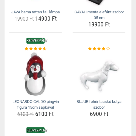
JAVA barna rattan fali lámpa
GAYAH menta elefánt szobor
14900 Ft
19900 Ft
35 cm
19900 Ft
KEDVEZMÉNY
LEONARDO CALDO pingvin
BUJUR fehér tacskó kutya
figura 15cm sapkával
szobor
6100 Ft
6900 Ft
6100 Ft
KEDVEZMÉNY