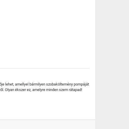
tője lehet, amellyel bármilyen szobaköltemény pompáját
ről. Olyan ékszer ez, amelyre minden szem rátapad!