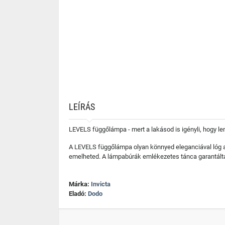
LEÍRÁS
LEVELS függőlámpa - mert a lakásod is igényli, hogy le
A LEVELS függőlámpa olyan könnyed eleganciával lóg a 
emelheted. A lámpabúrák emlékezetes tánca garantáltan
Márka:
Invicta
Eladó:
Dodo