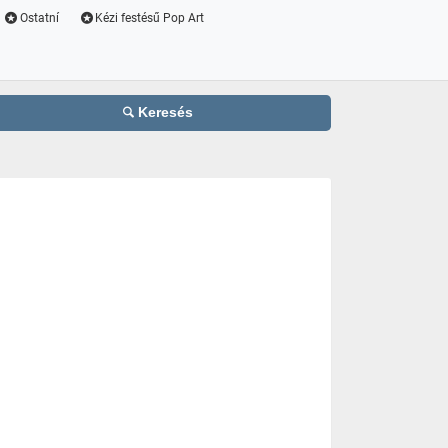
Ostatní
Kézi festésű Pop Art
Keresés