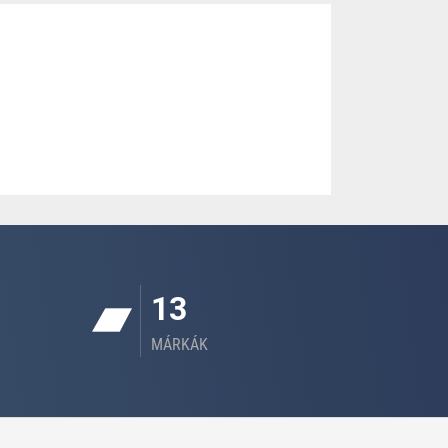
13
MÁRKÁK