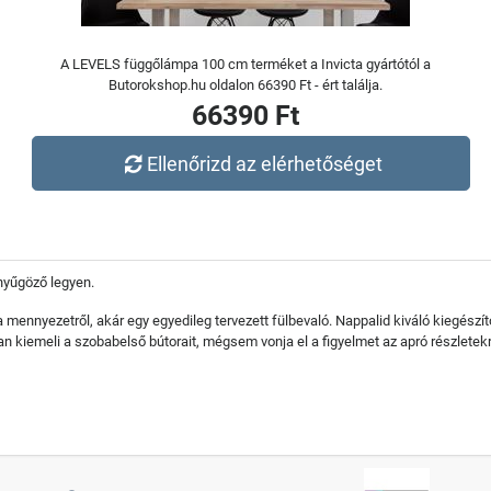
A LEVELS függőlámpa 100 cm terméket a Invicta gyártótól a
Butorokshop.hu oldalon 66390 Ft - ért találja.
66390 Ft
Ellenőrizd az elérhetőséget
nyűgöző legyen.
mennyezetről, akár egy egyedileg tervezett fülbevaló. Nappalid kiváló kiegészí
 kiemeli a szobabelső bútorait, mégsem vonja el a figyelmet az apró részletek