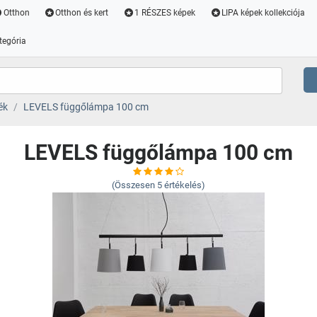
Otthon
Otthon és kert
1 RÉSZES képek
LIPA képek kollekciója
tegória
ék
LEVELS függőlámpa 100 cm
LEVELS függőlámpa 100 cm
(Összesen
5
értékelés)