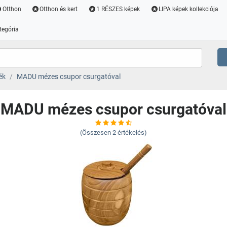
Otthon
Otthon és kert
1 RÉSZES képek
LIPA képek kollekciója
tegória
ék
MADU mézes csupor csurgatóval
MADU mézes csupor csurgatóval
(Összesen
2
értékelés)