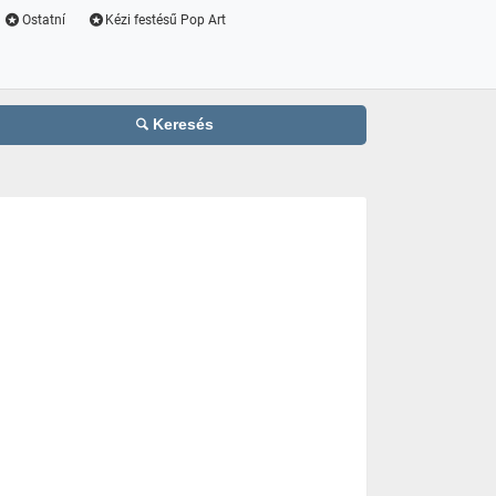
Ostatní
Kézi festésű Pop Art
Keresés