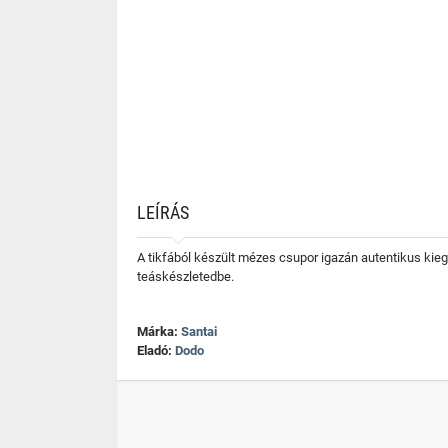
LEÍRÁS
A tikfából készült mézes csupor igazán autentikus kie
teáskészletedbe.
Márka:
Santai
Eladó:
Dodo