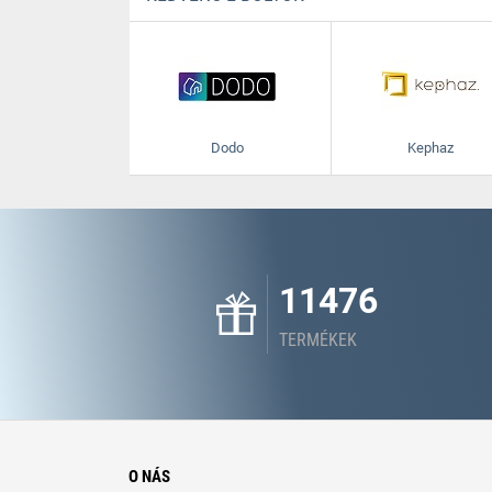
Dodo
Kephaz
11476
TERMÉKEK
O NÁS