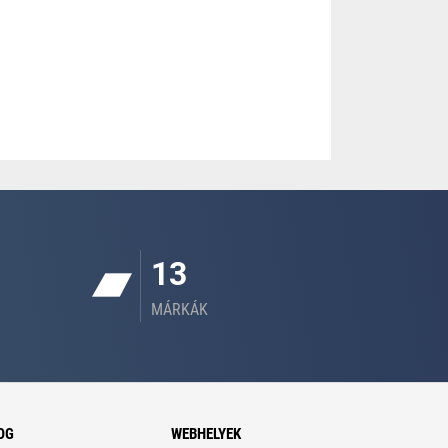
13
MÁRKÁK
OG
WEBHELYEK