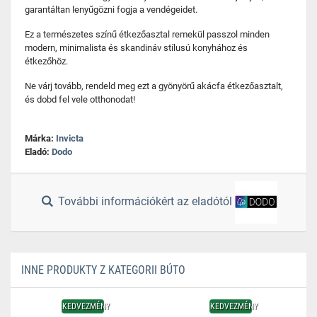
garantáltan lenyűgözni fogja a vendégeidet.
Ez a természetes színű étkezőasztal remekül passzol minden
modern, minimalista és skandináv stílusú konyhához és
étkezőhöz.
Ne várj tovább, rendeld meg ezt a gyönyörű akácfa étkezőasztalt,
és dobd fel vele otthonodat!
Márka:
Invicta
Eladó:
Dodo
További információkért az eladótól
INNE PRODUKTY Z KATEGORII BÚTO
KEDVEZMÉNY
KEDVEZMÉNY