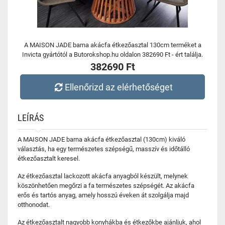
A MAISON JADE barna akácfa étkezőasztal 130cm terméket a
Invicta gyártótól a Butorokshop.hu oldalon 382690 Ft - ért találja.
382690 Ft
Ellenőrizd az elérhetőséget
LEÍRÁS
A MAISON JADE barna akácfa étkezőasztal (130cm) kiváló
választás, ha egy természetes szépségű, masszív és időtálló
étkezőasztalt keresel.
Az étkezőasztal lackozott akácfa anyagból készült, melynek
köszönhetően megőrzi a fa természetes szépségét. Az akácfa
erős és tartós anyag, amely hosszú éveken át szolgálja majd
otthonodat.
Az étkezőasztalt nagyobb konyhákba és étkezőkbe ajánljuk, ahol