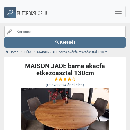
BUTOROKSHOP.HU
Keresés
Home
Búto
MAISON JADE barna akácfa étkezőasztal 130cm
MAISON JADE barna akácfa
étkezőasztal 130cm
(Összesen
4
értékelés)