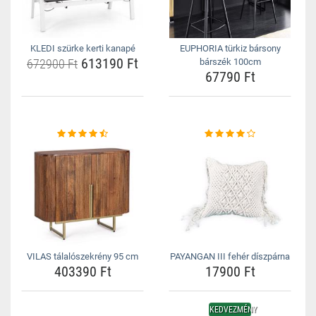
KLEDI szürke kerti kanapé
EUPHORIA türkiz bársony
613190 Ft
672900 Ft
bárszék 100cm
67790 Ft
VILAS tálalószekrény 95 cm
PAYANGAN III fehér díszpárna
403390 Ft
17900 Ft
KEDVEZMÉNY