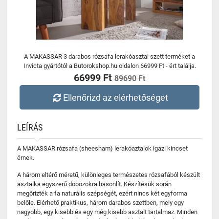
A MAKASSAR 3 darabos rózsafa lerakóasztal szett terméket a
Invicta gyártótól a Butorokshop.hu oldalon 66999 Ft - ért találja.
66999 Ft
89690 Ft
Ellenőrizd az elérhetőséget
LEÍRÁS
A MAKASSAR rózsafa (sheesham) lerakóaztalok igazi kincset
érnek.
A három eltérő méretű, különleges természetes rózsafából készült
asztalka egyszerű dobozokra hasonlít. Készítésük során
megőrizték a fa naturális szépségét, ezért nincs két egyforma
belőle. Elérhető praktikus, három darabos szettben, mely egy
nagyobb, egy kisebb és egy még kisebb asztalt tartalmaz. Minden