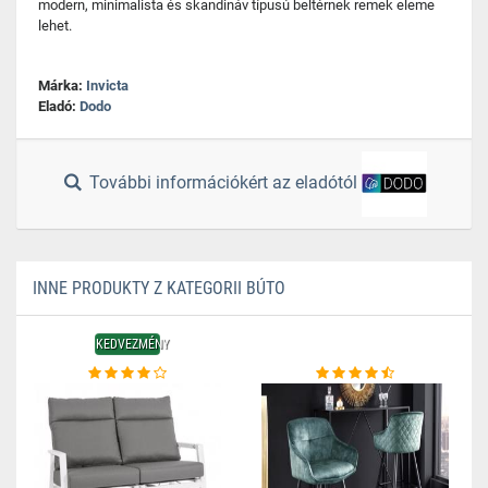
modern, minimalista és skandináv típusú beltérnek remek eleme
lehet.
Márka:
Invicta
Eladó:
Dodo
További információkért az eladótól
INNE PRODUKTY Z KATEGORII BÚTO
KEDVEZMÉNY