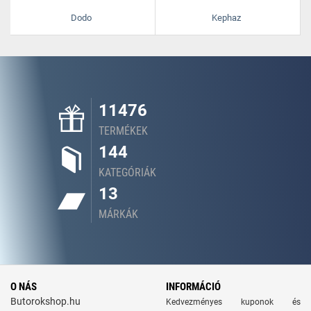
Dodo
Kephaz
11476
TERMÉKEK
144
KATEGÓRIÁK
13
MÁRKÁK
O NÁS
INFORMÁCIÓ
Butorokshop.hu
Kedvezményes kuponok és