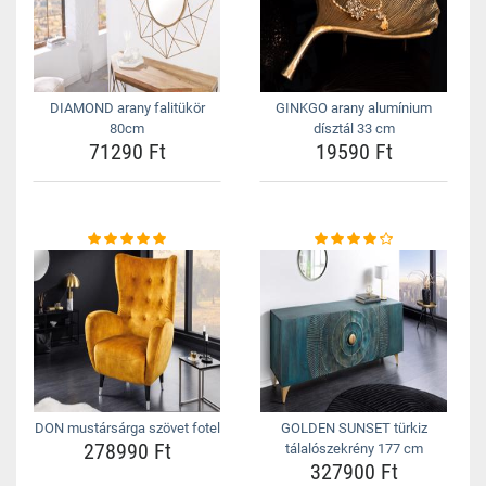
DIAMOND arany falitükör
GINKGO arany alumínium
80cm
dísztál 33 cm
71290 Ft
19590 Ft
DON mustársárga szövet fotel
GOLDEN SUNSET türkiz
278990 Ft
tálalószekrény 177 cm
327900 Ft