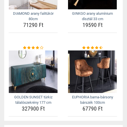
DIAMOND arany falitükör
GINKGO arany alumínium
80cm
dísztál 33 cm
71290 Ft
19590 Ft
GOLDEN SUNSET türkiz
EUPHORIA barna-bársony
tálalószekrény 177 cm
bárszék 100cm
327900 Ft
67790 Ft