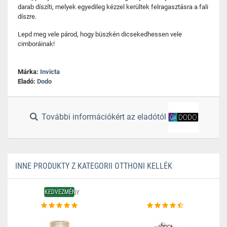
darab díszíti, melyek egyedileg kézzel kerültek felragasztásra a fali
díszre.
Lepd meg vele párod, hogy büszkén dicsekedhessen vele
cimboráinak!
Márka:
Invicta
Eladó:
Dodo
További információkért az eladótól
INNE PRODUKTY Z KATEGORII OTTHONI KELLÉK
KEDVEZMÉNY