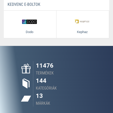
KEDVENC E-BOLTOK
Dodo
Kephaz
11476
TERMÉKEK
144
KATEGÓRIÁK
13
MÁRKÁK