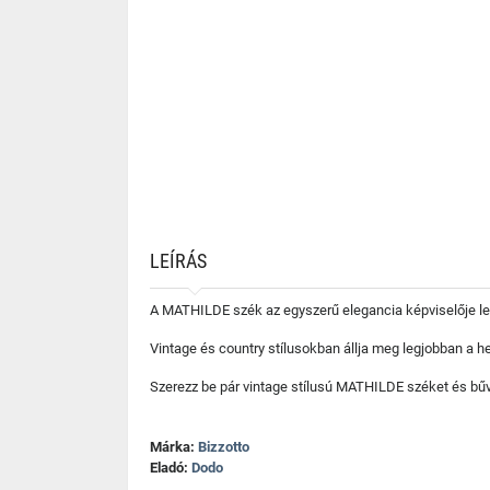
LEÍRÁS
A MATHILDE szék az egyszerű elegancia képviselője les
Vintage és country stílusokban állja meg legjobban a h
Szerezz be pár vintage stílusú MATHILDE széket és bűv
Márka:
Bizzotto
Eladó:
Dodo