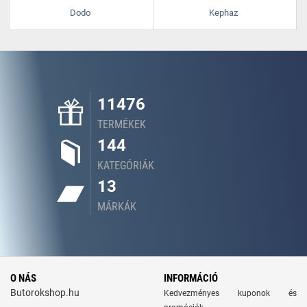
Dodo
Kephaz
11476
TERMÉKEK
144
KATEGÓRIÁK
13
MÁRKÁK
O NÁS
INFORMÁCIÓ
Butorokshop.hu
Kedvezményes kuponok és