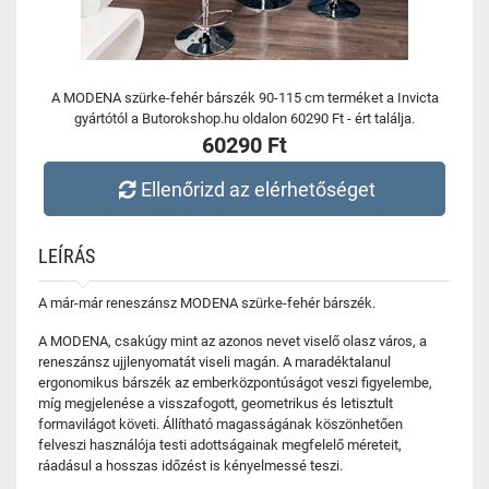
A MODENA szürke-fehér bárszék 90-115 cm terméket a Invicta
gyártótól a Butorokshop.hu oldalon 60290 Ft - ért találja.
60290 Ft
Ellenőrizd az elérhetőséget
LEÍRÁS
A már-már reneszánsz MODENA szürke-fehér bárszék.
A MODENA, csakúgy mint az azonos nevet viselő olasz város, a
reneszánsz ujjlenyomatát viseli magán. A maradéktalanul
ergonomikus bárszék az emberközpontúságot veszi figyelembe,
míg megjelenése a visszafogott, geometrikus és letisztult
formavilágot követi. Állítható magasságának köszönhetően
felveszi használója testi adottságainak megfelelő méreteit,
ráadásul a hosszas időzést is kényelmessé teszi.