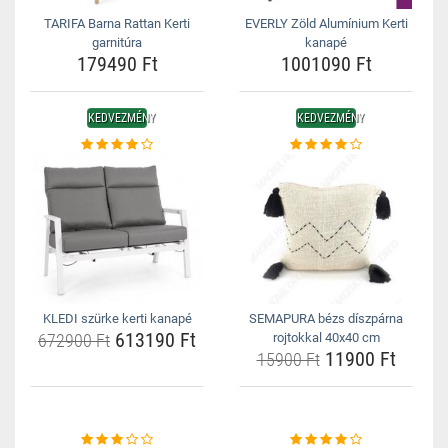
TARIFA Barna Rattan Kerti
EVERLY Zöld Alumínium Kerti
garnitúra
kanapé
179490 Ft
1001090 Ft
KEDVEZMÉNY
KEDVEZMÉNY
KLEDI szürke kerti kanapé
SEMAPURA bézs díszpárna
613190 Ft
672900 Ft
rojtokkal 40x40 cm
11900 Ft
15900 Ft