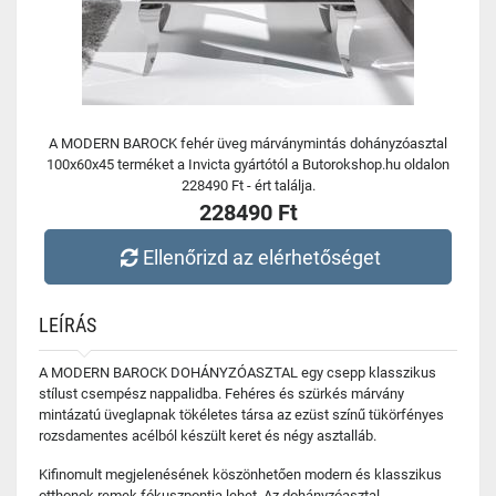
A MODERN BAROCK fehér üveg márványmintás dohányzóasztal
100x60x45 terméket a Invicta gyártótól a Butorokshop.hu oldalon
228490 Ft - ért találja.
228490 Ft
Ellenőrizd az elérhetőséget
LEÍRÁS
A MODERN BAROCK DOHÁNYZÓASZTAL egy csepp klasszikus
stílust csempész nappalidba. Fehéres és szürkés márvány
mintázatú üveglapnak tökéletes társa az ezüst színű tükörfényes
rozsdamentes acélból készült keret és négy asztalláb.
Kifinomult megjelenésének köszönhetően modern és klasszikus
otthonok remek fókuszpontja lehet. Az dohányzóasztal