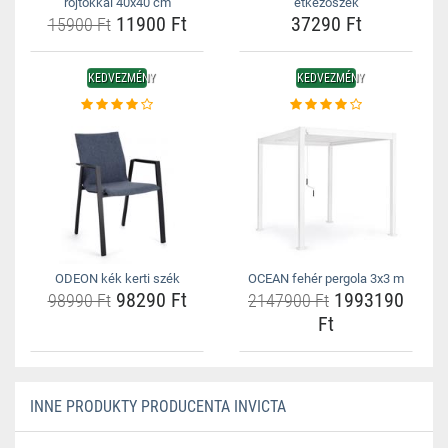
rojtokkal 40x40 cm
étkezőszék
11900 Ft
37290 Ft
15900 Ft
KEDVEZMÉNY
KEDVEZMÉNY
ODEON kék kerti szék
OCEAN fehér pergola 3x3 m
98290 Ft
1993190
98990 Ft
2147900 Ft
Ft
INNE PRODUKTY PRODUCENTA INVICTA