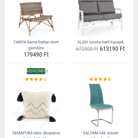
TARIFA Barna Rattan Kerti
KLEDI szürke kerti kanapé
613190 Ft
garnitúra
672900 Ft
179490 Ft
KEDVEZMÉNY
SEMAPURA bézs díszpárna
SALOMA kék szövet