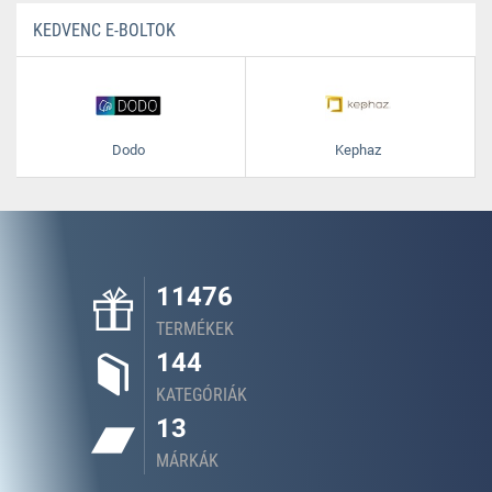
KEDVENC E-BOLTOK
Dodo
Kephaz
11476
TERMÉKEK
144
KATEGÓRIÁK
13
MÁRKÁK