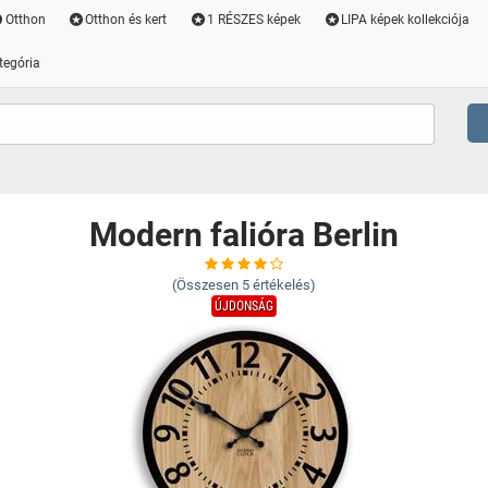
Otthon
Otthon és kert
1 RÉSZES képek
LIPA képek kollekciója
tegória
Modern falióra Berlin
(Összesen
5
értékelés)
ÚJDONSÁG