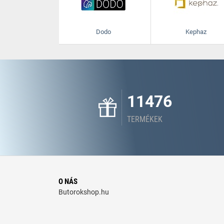
Dodo
Kephaz
11476
TERMÉKEK
O NÁS
Butorokshop.hu