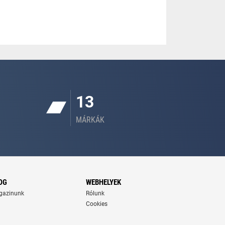
13
MÁRKÁK
OG
WEBHELYEK
gazinunk
Rólunk
Cookies