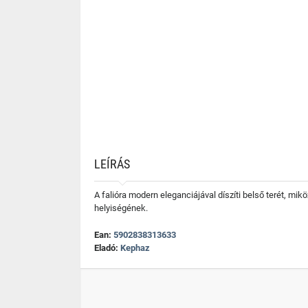
LEÍRÁS
A falióra modern eleganciájával díszíti belső terét, mi
helyiségének.
Ean:
5902838313633
Eladó:
Kephaz