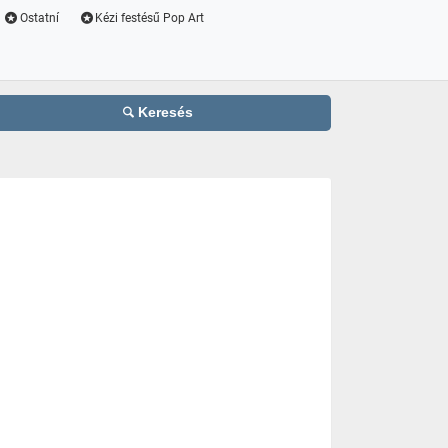
Ostatní
Kézi festésű Pop Art
Keresés