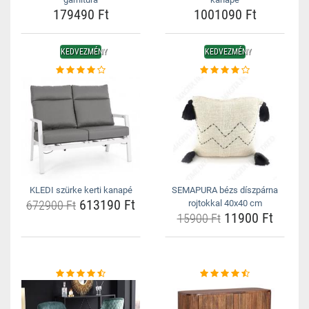
179490 Ft
1001090 Ft
KEDVEZMÉNY
KEDVEZMÉNY
KLEDI szürke kerti kanapé
SEMAPURA bézs díszpárna
613190 Ft
672900 Ft
rojtokkal 40x40 cm
11900 Ft
15900 Ft