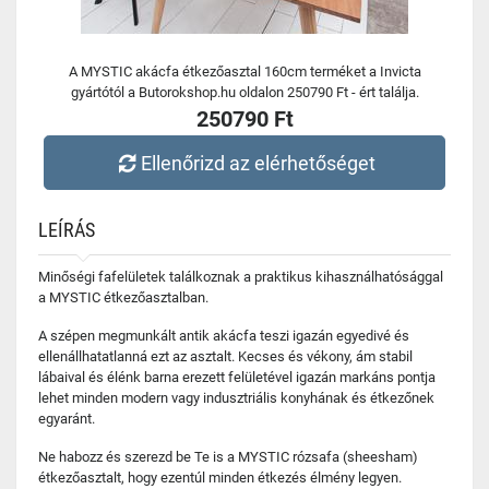
A MYSTIC akácfa étkezőasztal 160cm terméket a Invicta
gyártótól a Butorokshop.hu oldalon 250790 Ft - ért találja.
250790 Ft
Ellenőrizd az elérhetőséget
LEÍRÁS
Minőségi fafelületek találkoznak a praktikus kihasználhatósággal
a MYSTIC étkezőasztalban.
A szépen megmunkált antik akácfa teszi igazán egyedivé és
ellenállhatatlanná ezt az asztalt. Kecses és vékony, ám stabil
lábaival és élénk barna erezett felületével igazán markáns pontja
lehet minden modern vagy indusztriális konyhának és étkezőnek
egyaránt.
Ne habozz és szerezd be Te is a MYSTIC rózsafa (sheesham)
étkezőasztalt, hogy ezentúl minden étkezés élmény legyen.