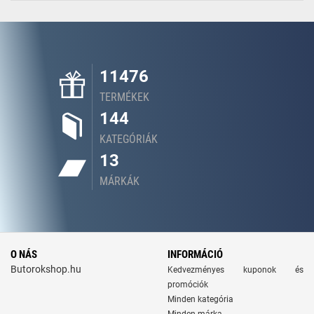
11476
TERMÉKEK
144
KATEGÓRIÁK
13
MÁRKÁK
O NÁS
INFORMÁCIÓ
Butorokshop.hu
Kedvezményes kuponok és
promóciók
Minden kategória