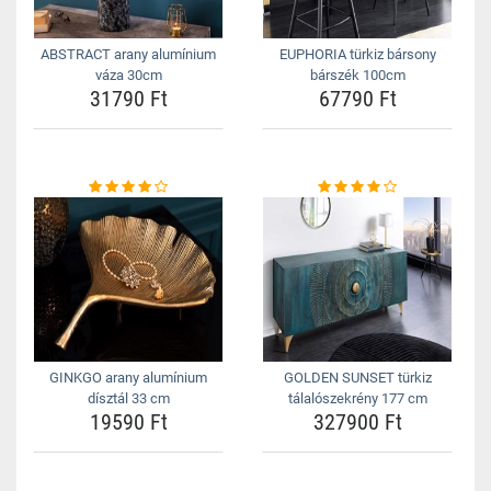
ABSTRACT arany alumínium
EUPHORIA türkiz bársony
váza 30cm
bárszék 100cm
31790 Ft
67790 Ft
GINKGO arany alumínium
GOLDEN SUNSET türkiz
dísztál 33 cm
tálalószekrény 177 cm
19590 Ft
327900 Ft