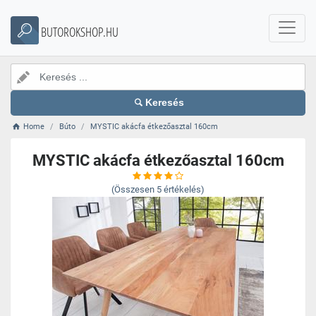
BUTOROKSHOP.HU
Keresés
Home
Búto
MYSTIC akácfa étkezőasztal 160cm
MYSTIC akácfa étkezőasztal 160cm
(Összesen
5
értékelés)