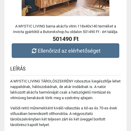
A MYSTIC LIVING barna akácfa vitrin 118x40x140 terméket a
Invicta gyártótól a Butorokshop.hu oldalon 501490 Ft - ért találja.
501490 Ft
Ellenőrizd az elérhetőséget
LEÍRÁS
A MYSTIC LIVING TÁROLÓSZEKRÉNY robosztus kiegészítője lehet
nappalidnak, hálószobádnak, de akár irodádnak is. A natúr
lakkozott akácfa harmóniáját csak a hatszögletű mintázat és
vitrinüveg berakások törik meg a szekrény ajtajain.
Valódi retró műremekként kiváló választás a 60-as és 70-es évek
stílusában berendezett otthonokba. A négyosztatú
tárolószekrényben két teljesen zárt és két üveggel borított
tárolórész kapott helyet.