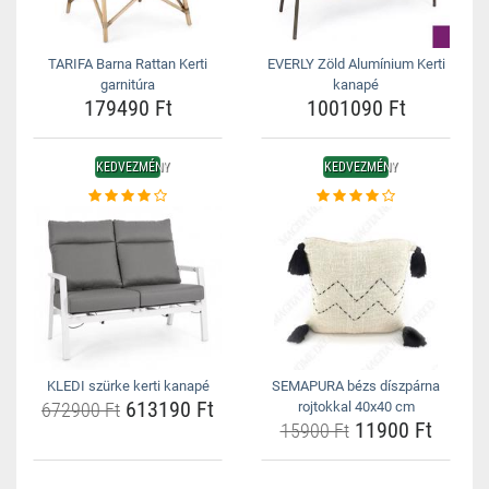
TARIFA Barna Rattan Kerti
EVERLY Zöld Alumínium Kerti
garnitúra
kanapé
179490 Ft
1001090 Ft
KEDVEZMÉNY
KEDVEZMÉNY
KLEDI szürke kerti kanapé
SEMAPURA bézs díszpárna
613190 Ft
672900 Ft
rojtokkal 40x40 cm
11900 Ft
15900 Ft