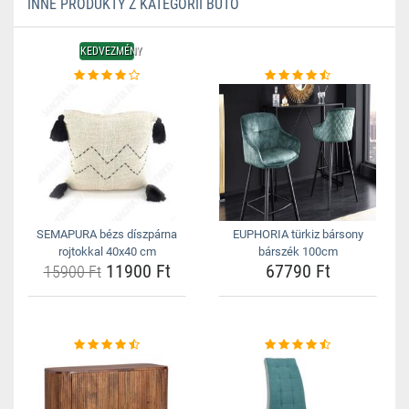
INNE PRODUKTY Z KATEGORII BÚTO
KEDVEZMÉNY
SEMAPURA bézs díszpárna
EUPHORIA türkiz bársony
rojtokkal 40x40 cm
bárszék 100cm
11900 Ft
67790 Ft
15900 Ft