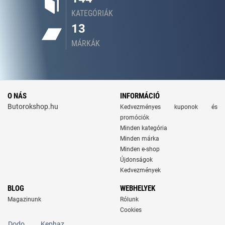
KATEGÓRIÁK
13
MÁRKÁK
O NÁS
INFORMÁCIÓ
Butorokshop.hu
Kedvezményes kuponok és
promóciók
Minden kategória
Minden márka
Minden e-shop
Újdonságok
Kedvezmények
BLOG
WEBHELYEK
Magazinunk
Rólunk
Cookies
Dodo
Kephaz