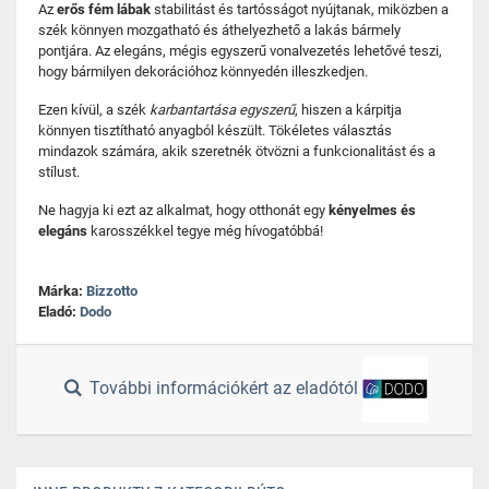
Az
erős fém lábak
stabilitást és tartósságot nyújtanak, miközben a
szék könnyen mozgatható és áthelyezhető a lakás bármely
pontjára. Az elegáns, mégis egyszerű vonalvezetés lehetővé teszi,
hogy bármilyen dekorációhoz könnyedén illeszkedjen.
Ezen kívül, a szék
karbantartása egyszerű
, hiszen a kárpitja
könnyen tisztítható anyagból készült. Tökéletes választás
mindazok számára, akik szeretnék ötvözni a funkcionalitást és a
stílust.
Ne hagyja ki ezt az alkalmat, hogy otthonát egy
kényelmes és
elegáns
karosszékkel tegye még hívogatóbbá!
Márka:
Bizzotto
Eladó:
Dodo
További információkért az eladótól