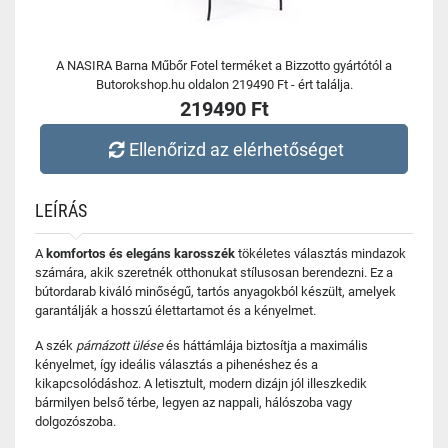
A NASIRA Barna Műbőr Fotel terméket a Bizzotto gyártótól a
Butorokshop.hu oldalon 219490 Ft - ért találja.
219490 Ft
Ellenőrizd az elérhetőséget
LEÍRÁS
A
komfortos és elegáns karosszék
tökéletes választás mindazok
számára, akik szeretnék otthonukat stílusosan berendezni. Ez a
bútordarab kiváló minőségű, tartós anyagokból készült, amelyek
garantálják a hosszú élettartamot és a kényelmet.
A szék
párnázott ülése
és háttámlája biztosítja a maximális
kényelmet, így ideális választás a pihenéshez és a
kikapcsolódáshoz. A letisztult, modern dizájn jól illeszkedik
bármilyen belső térbe, legyen az nappali, hálószoba vagy
dolgozószoba.