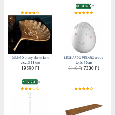
KEDVEZMÉNY
GINKGO arany alumínium
LEONARDO PESARO arcos
dísztál 33 cm
tojás 16cm
19590 Ft
7300 Ft
5110 Ft
KEDVEZMÉNY