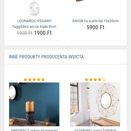
LEONARDO PESARO
SAYUR fa sushi tál 10x35cm
5900 Ft
függődísz arcos tojás 8cm
1900 Ft
1900 Ft
INNE PRODUKTY PRODUCENTA INVICTA
ABSTRACT arany alumínium
DIAMOND arany falitükör