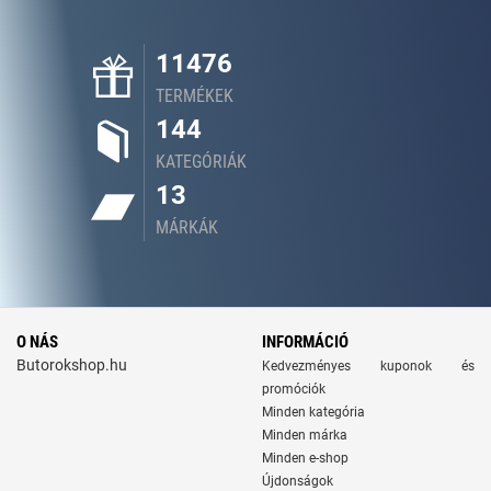
11476
TERMÉKEK
144
KATEGÓRIÁK
13
MÁRKÁK
O NÁS
INFORMÁCIÓ
Butorokshop.hu
Kedvezményes kuponok és
promóciók
Minden kategória
Minden márka
Minden e-shop
Újdonságok