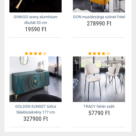
GINKGO arany alumínium
DON mustársárga szövet fotel
278990 Ft
dísztál 33 cm
19590 Ft
GOLDEN SUNSET türkiz
TRACY fehér szék
57790 Ft
tálalószekrény 177 cm
327900 Ft