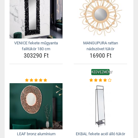
VENICE fekete műgyanta
MANGUPURA rattan
falitükör 180 cm
nádszövet tükör
303290 Ft
16900 Ft
KEDVEZMÉNY
LEAF bronz alumínium
EKBAL fekete acél álló tükör