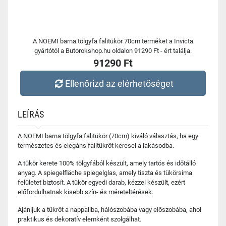
A NOEMI barna tölgyfa falitükör 70cm terméket a Invicta
gyártótól a Butorokshop.hu oldalon 91290 Ft - ért találja.
91290 Ft
Ellenőrizd az elérhetőséget
LEÍRÁS
A NOEMI barna tölgyfa falitükör (70cm) kiváló választás, ha egy
természetes és elegáns falitükröt keresel a lakásodba.
A tükör kerete 100% tölgyfából készült, amely tartós és időtálló
anyag. A spiegelfläche spiegelglas, amely tiszta és tükörsima
felületet biztosít. A tükör egyedi darab, kézzel készült, ezért
előfordulhatnak kisebb szín- és méreteltérések.
Ajánljuk a tükröt a nappaliba, hálószobába vagy előszobába, ahol
praktikus és dekoratív elemként szolgálhat.