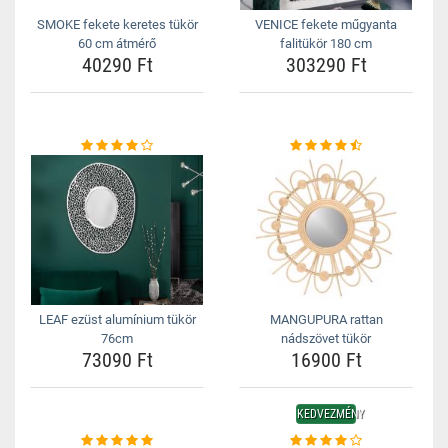
SMOKE fekete keretes tükör
VENICE fekete műgyanta
60 cm átmérő
falitükör 180 cm
40290 Ft
303290 Ft
LEAF ezüst alumínium tükör
MANGUPURA rattan
76cm
nádszövet tükör
73090 Ft
16900 Ft
KEDVEZMÉNY