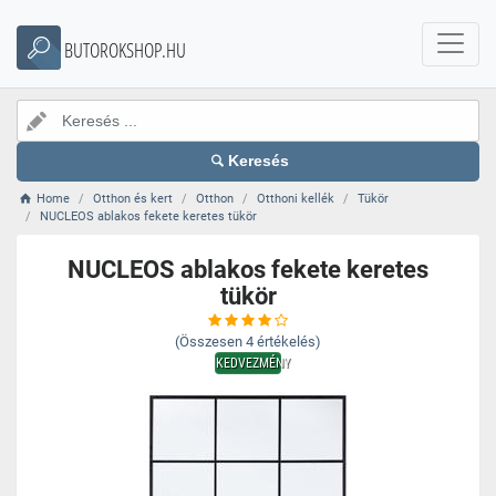
BUTOROKSHOP.HU
Keresés
Home
Otthon és kert
Otthon
Otthoni kellék
Tükör
NUCLEOS ablakos fekete keretes tükör
NUCLEOS ablakos fekete keretes
tükör
(Összesen
4
értékelés)
KEDVEZMÉNY