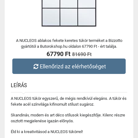
A NUCLEOS ablakos fekete keretes tükör terméket a Bizzotto
gyártótól a Butorokshop.hu oldalon 67790 Ft - ért találja.
67790 Ft
81690 Ft
Ellenőrizd az elérhetőséget
LEÍRÁS
A NUCLEOS tükör egyszerű, de mégis rendkívül elegáns. A tükör és
fekete acél színvilága kifinomult stílust sugároz.
Skandináv, modern és art déco stílusok kiegészítője. Kilenc részre
osztott megjelenése igazán előnyös.
Éld ki a kreativitásod a NUCLEOS tükörrel!