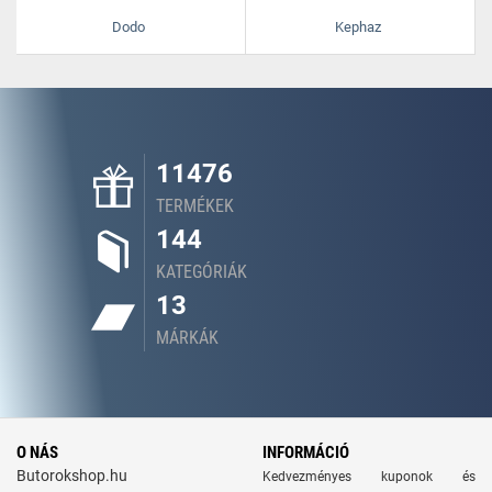
Dodo
Kephaz
11476
TERMÉKEK
144
KATEGÓRIÁK
13
MÁRKÁK
O NÁS
INFORMÁCIÓ
Butorokshop.hu
Kedvezményes kuponok és