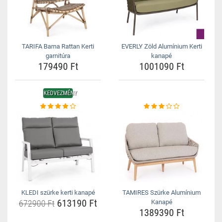
TARIFA Barna Rattan Kerti
EVERLY Zöld Alumínium Kerti
garnitúra
kanapé
179490 Ft
1001090 Ft
KEDVEZMÉNY
KLEDI szürke kerti kanapé
TAMIRES Szürke Alumínium
613190 Ft
672900 Ft
Kanapé
1389390 Ft