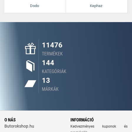
Dodo
Kephaz
11476
TERMÉKEK
144
KATEGÓRIÁK
13
MÁRKÁK
O NÁS
INFORMÁCIÓ
Butorokshop.hu
Kedvezményes kuponok és