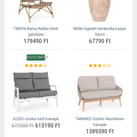
TARIFA Barna Rattan Kerti
MINH égetett terrakotta kaspó
garnitúra
53cm
179490 Ft
67790 Ft
KEDVEZMÉNY
KLEDI szürke kerti kanapé
TAMIRES Szürke Alumínium
613190 Ft
672900 Ft
Kanapé
1389390 Ft