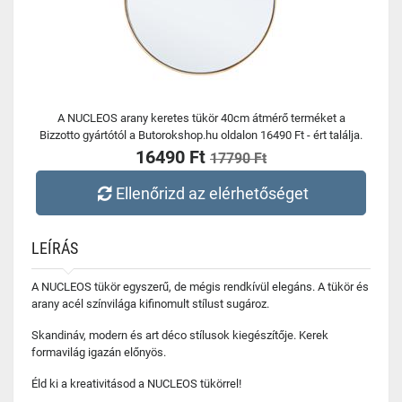
A NUCLEOS arany keretes tükör 40cm átmérő terméket a
Bizzotto gyártótól a Butorokshop.hu oldalon 16490 Ft - ért találja.
16490 Ft
17790 Ft
Ellenőrizd az elérhetőséget
LEÍRÁS
A NUCLEOS tükör egyszerű, de mégis rendkívül elegáns. A tükör és
arany acél színvilága kifinomult stílust sugároz.
Skandináv, modern és art déco stílusok kiegészítője. Kerek
formavilág igazán előnyös.
Éld ki a kreativitásod a NUCLEOS tükörrel!