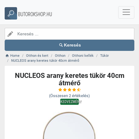
BUTOROKSHOP.HU
Keresés
Home
Otthon és kert
Otthon
Otthoni kellék
Tükör
NUCLEOS arany keretes tükör 40cm átmérő
NUCLEOS arany keretes tükör 40cm
átmérő
(Összesen
2
értékelés)
KEDVEZMÉNY