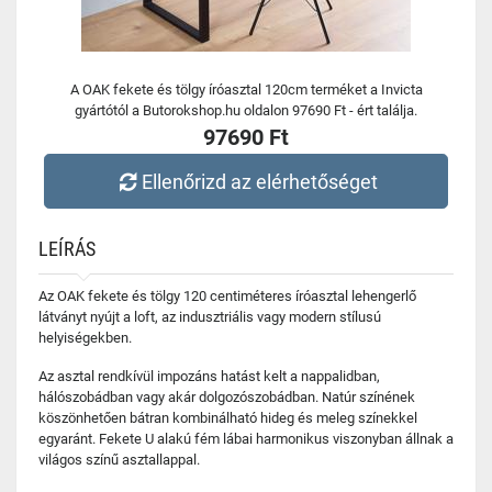
A OAK fekete és tölgy íróasztal 120cm terméket a Invicta
gyártótól a Butorokshop.hu oldalon 97690 Ft - ért találja.
97690 Ft
Ellenőrizd az elérhetőséget
LEÍRÁS
Az OAK fekete és tölgy 120 centiméteres íróasztal lehengerlő
látványt nyújt a loft, az indusztriális vagy modern stílusú
helyiségekben.
Az asztal rendkívül impozáns hatást kelt a nappalidban,
hálószobádban vagy akár dolgozószobádban. Natúr színének
köszönhetően bátran kombinálható hideg és meleg színekkel
egyaránt. Fekete U alakú fém lábai harmonikus viszonyban állnak a
világos színű asztallappal.