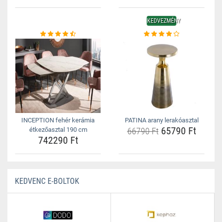
KEDVEZMÉNY
INCEPTION fehér kerámia
PATINA arany lerakóasztal
65790 Ft
étkezőasztal 190 cm
66790 Ft
742290 Ft
KEDVENC E-BOLTOK