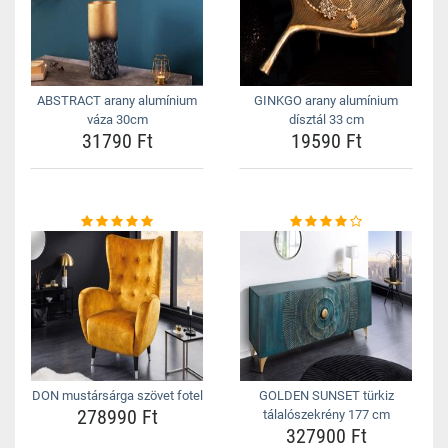
ABSTRACT arany alumínium
GINKGO arany alumínium
váza 30cm
dísztál 33 cm
31790 Ft
19590 Ft
DON mustársárga szövet fotel
GOLDEN SUNSET türkiz
278990 Ft
tálalószekrény 177 cm
327900 Ft