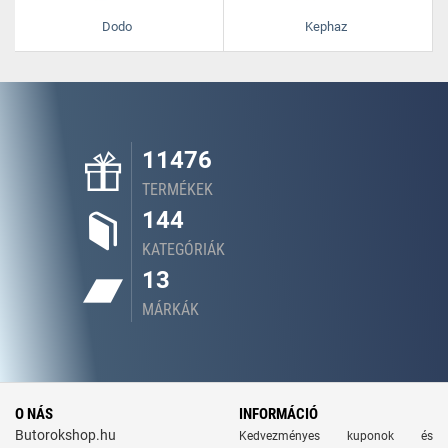
Dodo
Kephaz
11476
TERMÉKEK
144
KATEGÓRIÁK
13
MÁRKÁK
O NÁS
INFORMÁCIÓ
Butorokshop.hu
Kedvezményes kuponok és