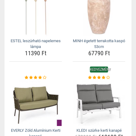
ESTEL leszúrható napelemes
MINH égetett terrakotta kaspó
lámpa
53cm
11390 Ft
67790 Ft
KEDVEZMÉNY
EVERLY Zöld Alumínium Kerti
KLEDI szürke kerti kanapé