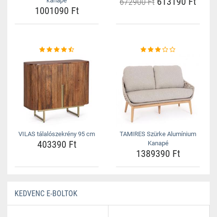
613190 Ft
kanapé
672900 Ft
1001090 Ft
VILAS tálalószekrény 95 cm
TAMIRES Szürke Alumínium
403390 Ft
Kanapé
1389390 Ft
KEDVENC E-BOLTOK