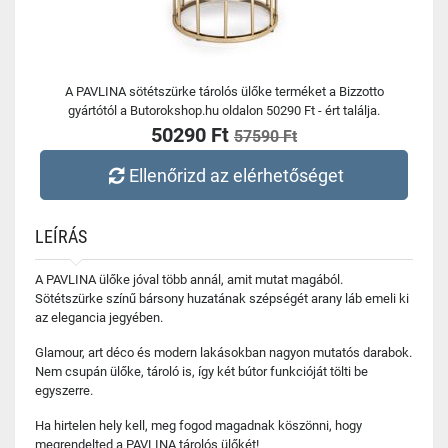
A PAVLINA sötétszürke tárolós ülőke terméket a Bizzotto
gyártótól a Butorokshop.hu oldalon 50290 Ft - ért találja.
50290 Ft
57590 Ft
Ellenőrizd az elérhetőséget
LEÍRÁS
A PAVLINA ülőke jóval több annál, amit mutat magából.
Sötétszürke színű bársony huzatának szépségét arany láb emeli ki
az elegancia jegyében.
Glamour, art déco és modern lakásokban nagyon mutatós darabok.
Nem csupán ülőke, tároló is, így két bútor funkcióját tölti be
egyszerre.
Ha hirtelen hely kell, meg fogod magadnak köszönni, hogy
megrendelted a PAVLINA tárolós ülőkét!