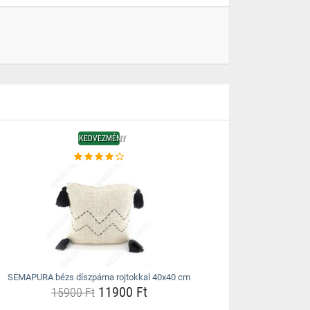
KEDVEZMÉNY
SEMAPURA bézs díszpárna rojtokkal 40x40 cm
11900 Ft
15900 Ft