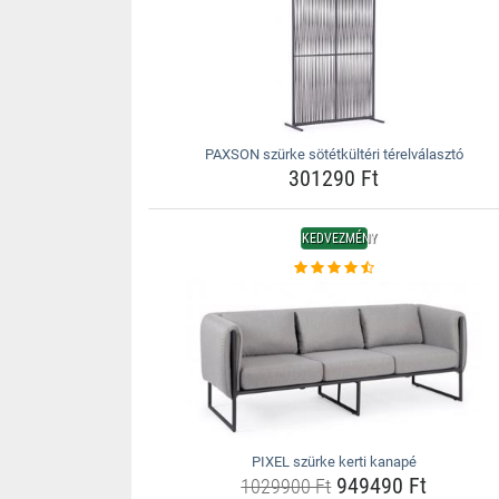
PAXSON szürke sötétkültéri térelválasztó
301290 Ft
KEDVEZMÉNY
PIXEL szürke kerti kanapé
949490 Ft
1029900 Ft