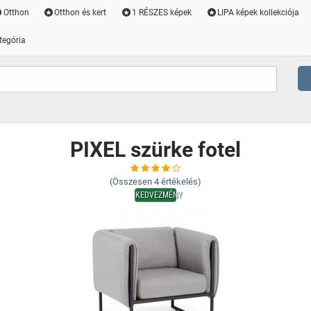
Otthon
Otthon és kert
1 RÉSZES képek
LIPA képek kollekciója
tegória
PIXEL szürke fotel
(Összesen
4
értékelés)
KEDVEZMÉNY