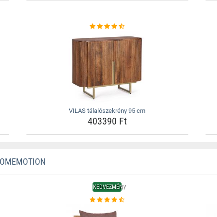
VILAS tálalószekrény 95 cm
403390 Ft
 HOMEMOTION
KEDVEZMÉNY