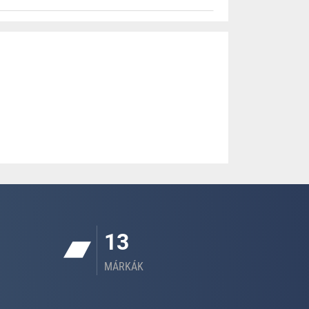
13
MÁRKÁK