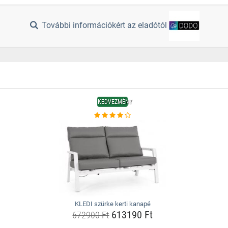
További információkért az eladótól
KEDVEZMÉNY
KLEDI szürke kerti kanapé
613190 Ft
672900 Ft