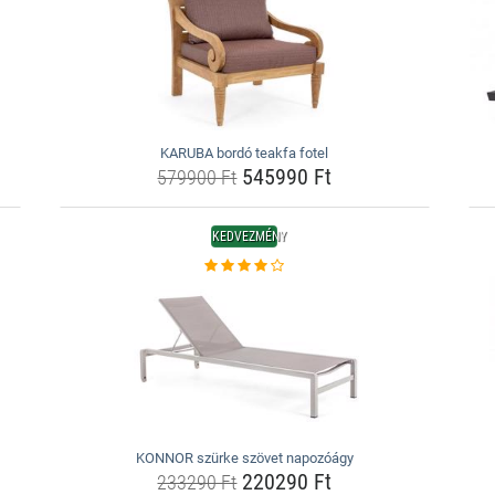
KARUBA bordó teakfa fotel
545990 Ft
579900 Ft
KEDVEZMÉNY
KONNOR szürke szövet napozóágy
220290 Ft
233290 Ft