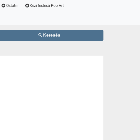
Ostatní
Kézi festésű Pop Art
Keresés