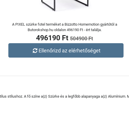
A PIXEL szürke fotel terméket a Bizzotto Homemotion gyártótól a
Butorokshop.hu oldalon 496190 Ft - ért találja.
496190 Ft
504900 Ft
Ellenőrizd az elérhetőséget
lus stílushoz. A fő színe a(z) Szürke és a legfőbb alapanyaga a(z) Alumínium. Min