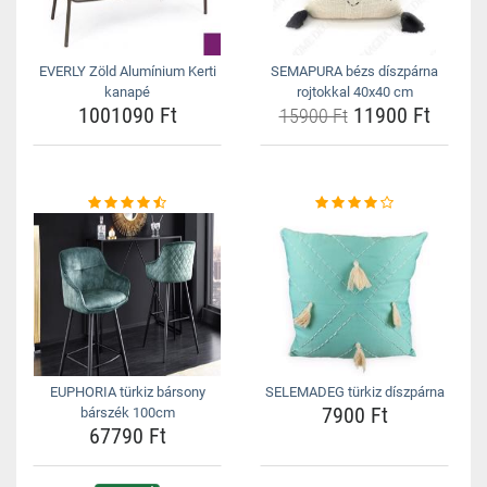
EVERLY Zöld Alumínium Kerti
SEMAPURA bézs díszpárna
kanapé
rojtokkal 40x40 cm
1001090 Ft
11900 Ft
15900 Ft
EUPHORIA türkiz bársony
SELEMADEG türkiz díszpárna
7900 Ft
bárszék 100cm
67790 Ft