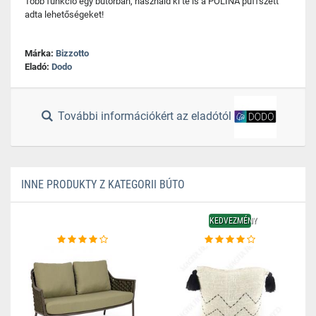
Több funkció egy bútorban, használd ki te is a POLINA puffszett
adta lehetőségeket!
Márka:
Bizzotto
Eladó:
Dodo
További információkért az eladótól
INNE PRODUKTY Z KATEGORII BÚTO
KEDVEZMÉNY