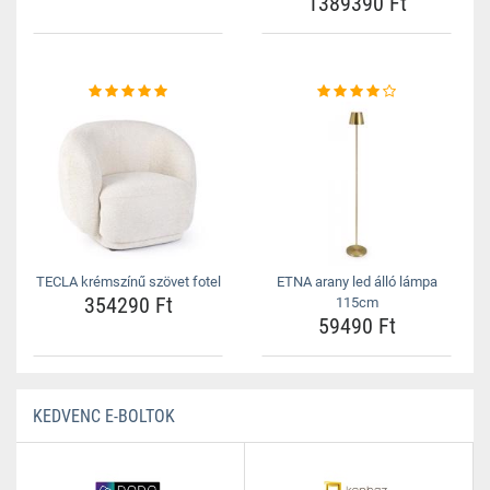
1389390 Ft
TECLA krémszínű szövet fotel
ETNA arany led álló lámpa
354290 Ft
115cm
59490 Ft
KEDVENC E-BOLTOK