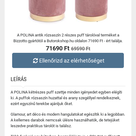
A POLINA antik rózsaszín 2 részes puff tárolóval terméket a
Bizzotto gyártótól a Butorokshop.hu oldalon 71690 Ft - ért találja.
71690 Ft
69590 Ft
Ellenőrizd az elérhetőséget
LEÍRÁS
A POLINA kétrészes puff szettje minden igényedet egyben elégíti
ki. A puffok rózsaszín huzattal és arany szegéllyel rendelkeznek,
ezért egyszínű terekbe ajánljuk őket.
Glamour, art déco és modern hangulatokat egészítik ki a legjobban.
A kellemes darabok nemcsak ülésre használhatók, de tetejüket
leszedve praktikus tárolót is találsz.