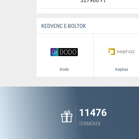
327900 Ft
KEDVENC E-BOLTOK
Dodo
Kephaz
11476
TERMÉKEK