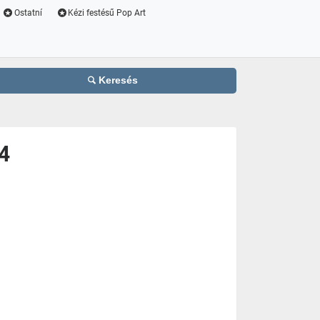
Ostatní
Kézi festésű Pop Art
Keresés
4