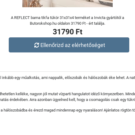
A REFLECT barna tikfa tükör 31x31x4 terméket a Invicta gyártótól a
Butorokshop.hu oldalon 31790 Ft - ért találja.
31790 Ft
Ellenőrizd az elérhetőséget
kább egy műalkotás, ami nappalik, előszobák és hálószobák éke lehet. A natúr 
tetlen kelléke, nagyon jól mutat vízparti hangulatot idéző környezetben. Mind
 hatás érdekében. Arra azonban ügyelned kell, hogy a csomagolás csak egy tükrö
agy a hálószobádba és érezd magad mindennap egy nyaraláson! Ajánlatos rögtön 