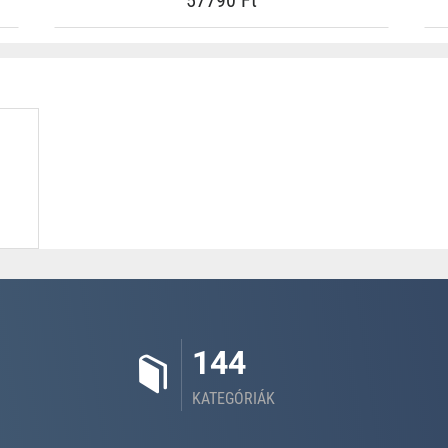
57790 Ft
144
KATEGÓRIÁK