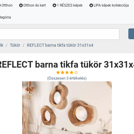
Otthon
Otthon és kert
1 RÉSZES képek
LIPA képek kollekciója
tegória
ék
Tükör
REFLECT barna tikfa tükör 31x31x4
REFLECT barna tikfa tükör 31x31x
(Összesen
3
értékelés)