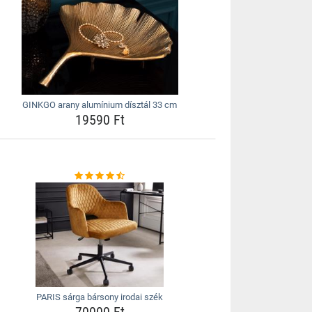
GINKGO arany alumínium dísztál 33 cm
19590 Ft
PARIS sárga bársony irodai szék