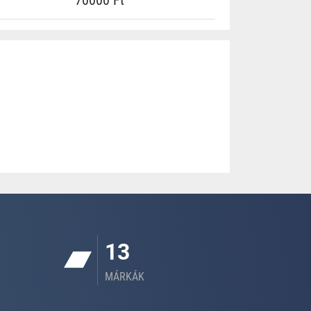
70000 Ft
13
MÁRKÁK