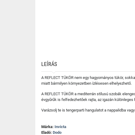
LEÍRÁS
A REFLECT TÜKÖR nem egy hagyományos tükör, sokkal in
miatt bármilyen környezetben ízlésesen elhelyezhető.
A REFLECT TÜKÖR a mediterrán stílusú szobák elengedhe
évgyűrűk is felfedezhetőek rajta, az igazán különleges
Varázsolj te is tengerparti hangulatot a nappalidba v
Márka:
Invicta
Eladó:
Dodo