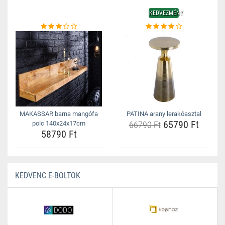
KEDVEZMÉNY
MAKASSAR barna mangófa
PATINA arany lerakóasztal
65790 Ft
polc 140x24x17cm
66790 Ft
58790 Ft
KEDVENC E-BOLTOK