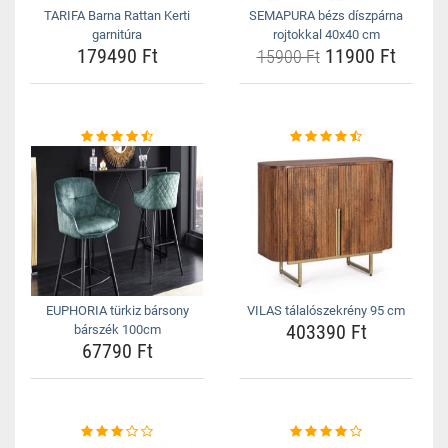
TARIFA Barna Rattan Kerti
SEMAPURA bézs díszpárna
garnitúra
rojtokkal 40x40 cm
179490 Ft
11900 Ft
15900 Ft
EUPHORIA türkiz bársony
VILAS tálalószekrény 95 cm
403390 Ft
bárszék 100cm
67790 Ft