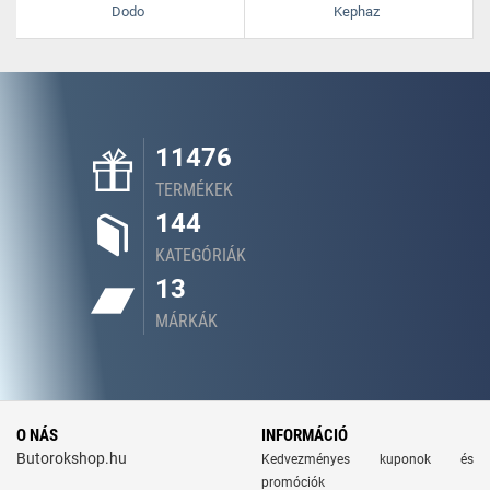
Dodo
Kephaz
11476
TERMÉKEK
144
KATEGÓRIÁK
13
MÁRKÁK
O NÁS
INFORMÁCIÓ
Butorokshop.hu
Kedvezményes kuponok és
promóciók