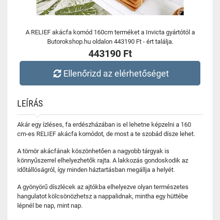
A RELIEF akácfa komód 160cm terméket a Invicta gyártótól a
Butorokshop.hu oldalon 443190 Ft - ért találja.
443190 Ft
Ellenőrizd az elérhetőséget
LEÍRÁS
Akár egy ízléses, fa erdészházában is el lehetne képzelni a 160
cm-es RELIEF akácfa komódot, de most a te szobád dísze lehet.
A tömör akácfának köszönhetően a nagyobb tárgyak is
könnyűszerrel elhelyezhetők rajta. A lakkozás gondoskodik az
időtállóságról, így minden háztartásban megállja a helyét.
A gyönyörű díszlécek az ajtókba elhelyezve olyan természetes
hangulatot kölcsönözhetsz a nappalidnak, mintha egy hüttébe
lépnél be nap, mint nap.