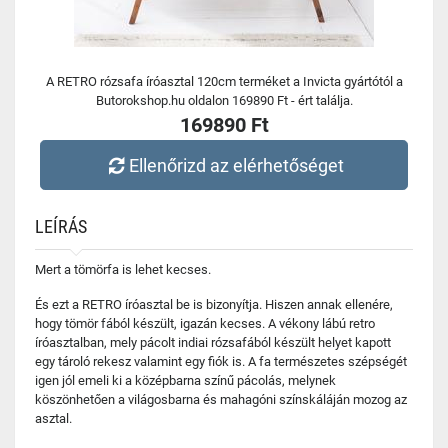
A RETRO rózsafa íróasztal 120cm terméket a Invicta gyártótól a
Butorokshop.hu oldalon 169890 Ft - ért találja.
169890 Ft
Ellenőrizd az elérhetőséget
LEÍRÁS
Mert a tömörfa is lehet kecses.
És ezt a RETRO íróasztal be is bizonyítja. Hiszen annak ellenére,
hogy tömör fából készült, igazán kecses. A vékony lábú retro
íróasztalban, mely pácolt indiai rózsafából készült helyet kapott
egy tároló rekesz valamint egy fiók is. A fa természetes szépségét
igen jól emeli ki a középbarna színű pácolás, melynek
köszönhetően a világosbarna és mahagóni színskáláján mozog az
asztal.