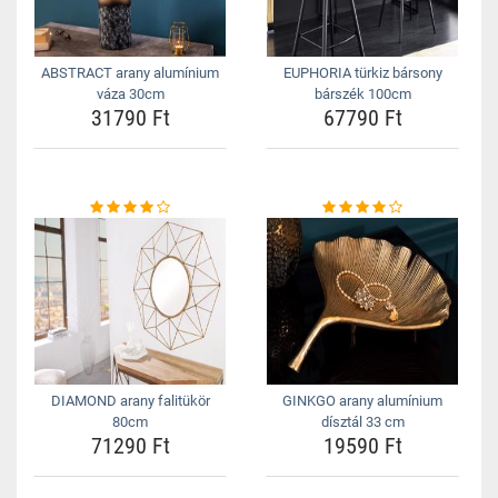
ABSTRACT arany alumínium
EUPHORIA türkiz bársony
váza 30cm
bárszék 100cm
31790 Ft
67790 Ft
DIAMOND arany falitükör
GINKGO arany alumínium
80cm
dísztál 33 cm
71290 Ft
19590 Ft