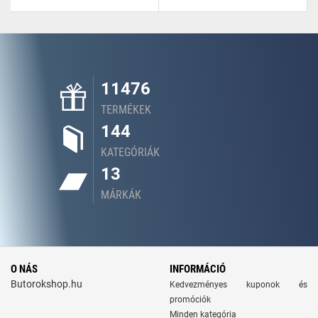
11476
TERMÉKEK
144
KATEGÓRIÁK
13
MÁRKÁK
O NÁS
INFORMÁCIÓ
Butorokshop.hu
Kedvezményes kuponok és
promóciók
Minden kategória