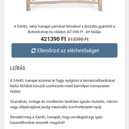
A SAHEL natúr kanapé párnával terméket a Bizzotto gyártótól a
Butorokshop.hu oldalon 421390 Ft - ért találja.
421390 Ft
513390 Ft
Ellenőrizd az elérhetőséget
LEÍRÁS
A SAHEL kanapé azonnal le fogja nyűgözni a természetbarátokat.
Natúr tikfából készült szerkezete miatt bármilyen környezetet
feldob.
Skandináv, vintage és mediterrán terekben igazán mutatós. Három
nagy ülőpárnájával pedig maximális komfortérzetet nyújt.
Rendeld meg a SAHEL kanapét, hogy vendégeid egy igazi
luxusotthonban érezzék magukat!