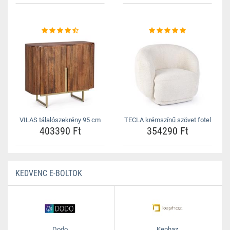
VILAS tálalószekrény 95 cm
TECLA krémszínű szövet fotel
403390 Ft
354290 Ft
KEDVENC E-BOLTOK
Dodo
Kephaz