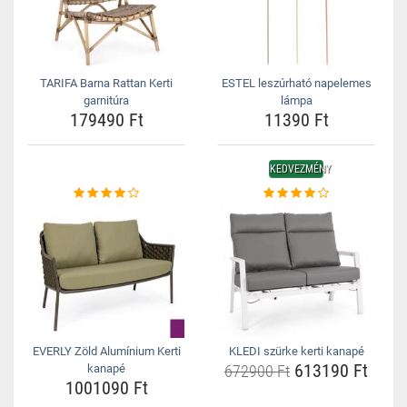
TARIFA Barna Rattan Kerti
ESTEL leszúrható napelemes
garnitúra
lámpa
179490 Ft
11390 Ft
KEDVEZMÉNY
EVERLY Zöld Alumínium Kerti
KLEDI szürke kerti kanapé
613190 Ft
kanapé
672900 Ft
1001090 Ft