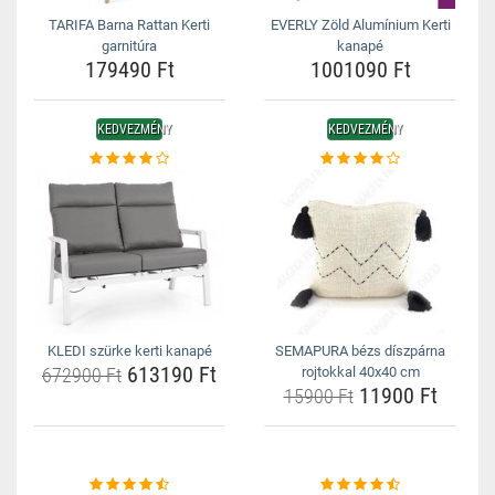
TARIFA Barna Rattan Kerti
EVERLY Zöld Alumínium Kerti
garnitúra
kanapé
179490 Ft
1001090 Ft
KEDVEZMÉNY
KEDVEZMÉNY
KLEDI szürke kerti kanapé
SEMAPURA bézs díszpárna
613190 Ft
672900 Ft
rojtokkal 40x40 cm
11900 Ft
15900 Ft