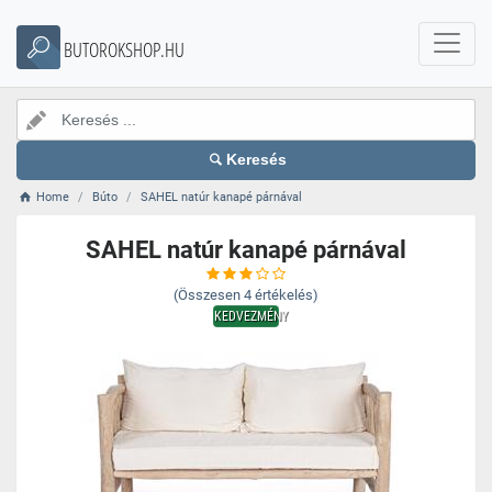
BUTOROKSHOP.HU
Keresés
Home
Búto
SAHEL natúr kanapé párnával
SAHEL natúr kanapé párnával
(Összesen
4
értékelés)
KEDVEZMÉNY