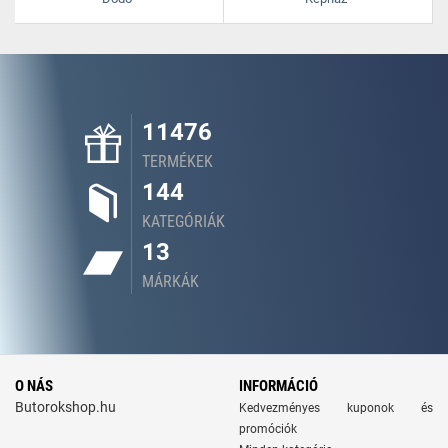
11476
TERMÉKEK
144
KATEGÓRIÁK
13
MÁRKÁK
O NÁS
INFORMÁCIÓ
Butorokshop.hu
Kedvezményes kuponok és
promóciók