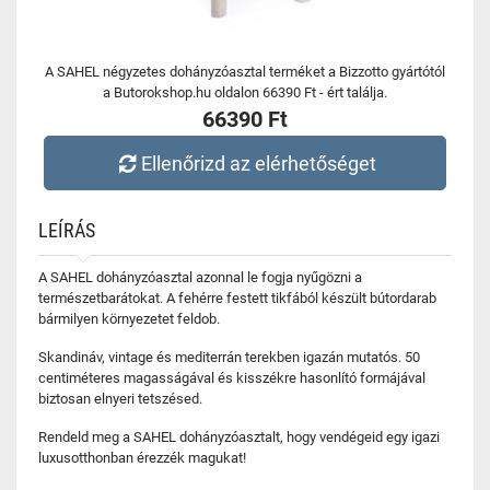
A SAHEL négyzetes dohányzóasztal terméket a Bizzotto gyártótól
a Butorokshop.hu oldalon 66390 Ft - ért találja.
66390 Ft
Ellenőrizd az elérhetőséget
LEÍRÁS
A SAHEL dohányzóasztal azonnal le fogja nyűgözni a
természetbarátokat. A fehérre festett tikfából készült bútordarab
bármilyen környezetet feldob.
Skandináv, vintage és mediterrán terekben igazán mutatós. 50
centiméteres magasságával és kisszékre hasonlító formájával
biztosan elnyeri tetszésed.
Rendeld meg a SAHEL dohányzóasztalt, hogy vendégeid egy igazi
luxusotthonban érezzék magukat!