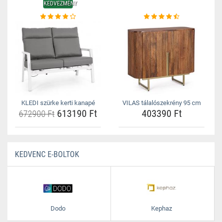
KEDVEZMÉNY
KLEDI szürke kerti kanapé
VILAS tálalószekrény 95 cm
613190 Ft
403390 Ft
672900 Ft
KEDVENC E-BOLTOK
Dodo
Kephaz