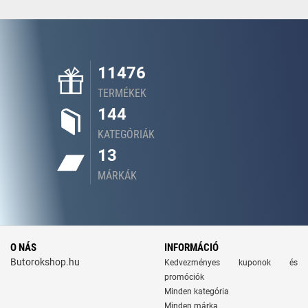
11476
TERMÉKEK
144
KATEGÓRIÁK
13
MÁRKÁK
O NÁS
INFORMÁCIÓ
Butorokshop.hu
Kedvezményes kuponok és
promóciók
Minden kategória
Minden márka