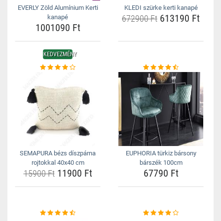
EVERLY Zöld Alumínium Kerti
KLEDI szürke kerti kanapé
613190 Ft
kanapé
672900 Ft
1001090 Ft
KEDVEZMÉNY
SEMAPURA bézs díszpárna
EUPHORIA türkiz bársony
rojtokkal 40x40 cm
bárszék 100cm
11900 Ft
67790 Ft
15900 Ft