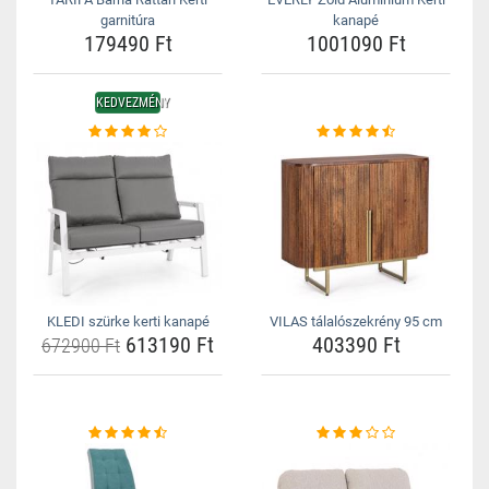
garnitúra
kanapé
179490 Ft
1001090 Ft
KEDVEZMÉNY
KLEDI szürke kerti kanapé
VILAS tálalószekrény 95 cm
613190 Ft
403390 Ft
672900 Ft