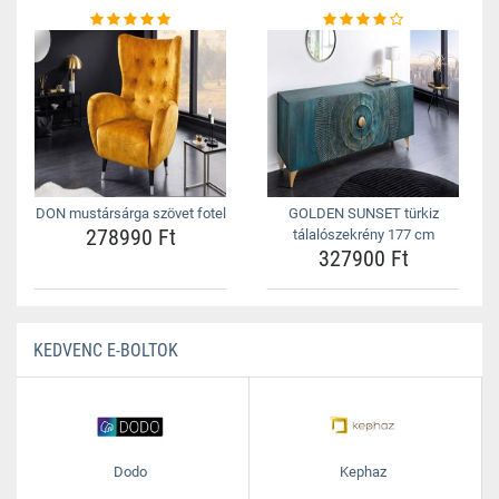
DON mustársárga szövet fotel
GOLDEN SUNSET türkiz
278990 Ft
tálalószekrény 177 cm
327900 Ft
KEDVENC E-BOLTOK
Dodo
Kephaz