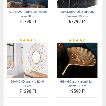
ABSTRACT arany alumínium
EUPHORIA türkiz bársony
váza 30cm
bárszék 100cm
31790 Ft
67790 Ft
DIAMOND arany falitükör
GINKGO arany alumínium
80cm
dísztál 33 cm
71290 Ft
19590 Ft