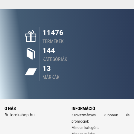
11476
TERMÉKEK
144
KATEGÓRIÁK
13
MÁRKÁK
O NÁS
INFORMÁCIÓ
Butorokshop.hu
Kedvezményes kuponok és
promóciók
Minden kategória