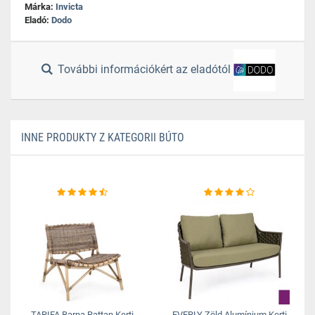
Márka:
Invicta
Eladó:
Dodo
További információkért az eladótól
INNE PRODUKTY Z KATEGORII BÚTO
TARIFA Barna Rattan Kerti
EVERLY Zöld Alumínium Kerti