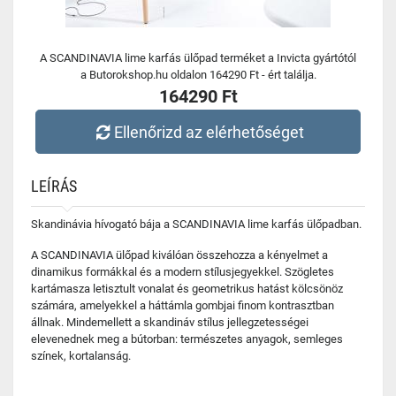
A SCANDINAVIA lime karfás ülőpad terméket a Invicta gyártótól
a Butorokshop.hu oldalon 164290 Ft - ért találja.
164290 Ft
Ellenőrizd az elérhetőséget
LEÍRÁS
Skandinávia hívogató bája a SCANDINAVIA lime karfás ülőpadban.
A SCANDINAVIA ülőpad kiválóan összehozza a kényelmet a
dinamikus formákkal és a modern stílusjegyekkel. Szögletes
kartámasza letisztult vonalat és geometrikus hatást kölcsönöz
számára, amelyekkel a háttámla gombjai finom kontrasztban
állnak. Mindemellett a skandináv stílus jellegzetességei
elevenednek meg a bútorban: természetes anyagok, semleges
színek, kortalanság.