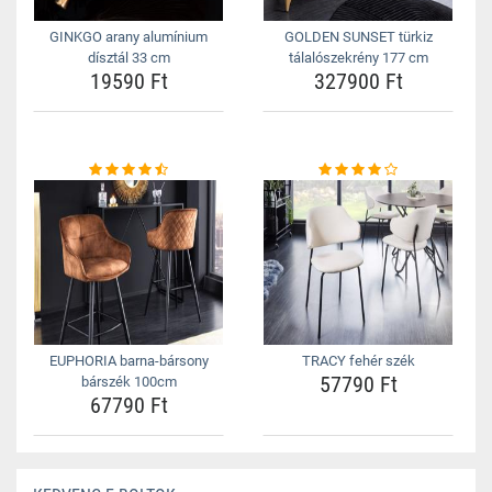
GINKGO arany alumínium
GOLDEN SUNSET türkiz
dísztál 33 cm
tálalószekrény 177 cm
19590 Ft
327900 Ft
EUPHORIA barna-bársony
TRACY fehér szék
57790 Ft
bárszék 100cm
67790 Ft