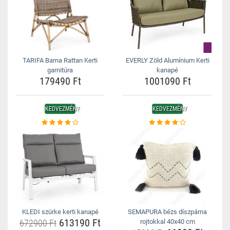
TARIFA Barna Rattan Kerti
EVERLY Zöld Alumínium Kerti
garnitúra
kanapé
179490 Ft
1001090 Ft
KEDVEZMÉNY
KEDVEZMÉNY
KLEDI szürke kerti kanapé
SEMAPURA bézs díszpárna
613190 Ft
672900 Ft
rojtokkal 40x40 cm