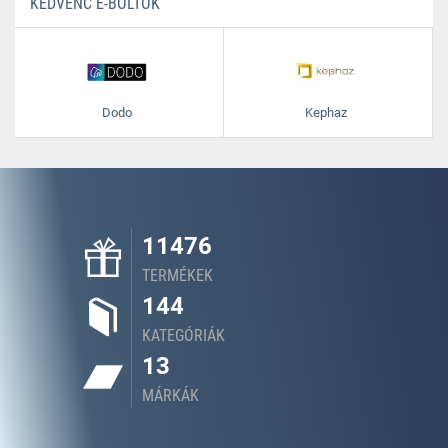
KEDVENC E-BOLTOK
Dodo
Kephaz
11476
TERMÉKEK
144
KATEGÓRIÁK
13
MÁRKÁK