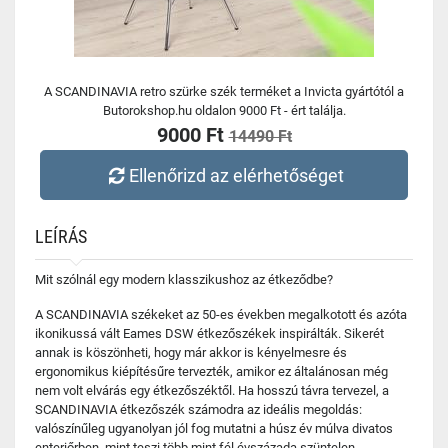
A SCANDINAVIA retro szürke szék terméket a Invicta gyártótól a
Butorokshop.hu oldalon 9000 Ft - ért találja.
9000 Ft
14490 Ft
Ellenőrizd az elérhetőséget
LEÍRÁS
Mit szólnál egy modern klasszikushoz az étkeződbe?
A SCANDINAVIA székeket az 50-es években megalkotott és azóta
ikonikussá vált Eames DSW étkezőszékek inspirálták. Sikerét
annak is köszönheti, hogy már akkor is kényelmesre és
ergonomikus kiépítésűre tervezték, amikor ez általánosan még
nem volt elvárás egy étkezőszéktől. Ha hosszú távra tervezel, a
SCANDINAVIA étkezőszék számodra az ideális megoldás:
valószínűleg ugyanolyan jól fog mutatni a húsz év múlva divatos
enteriőrben, mint teszi több mint fél évszázada szüntelen.