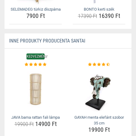
SELEMADEG türkiz díszpárna
BONTO kerti szék
7900 Ft
16390 Ft
17390 Ft
INNE PRODUKTY PRODUCENTA SANTAI
KEDVEZMÉNY
JAVA barna rattan fali lámpa
GAYAH menta elefánt szobor
14900 Ft
19900 Ft
35 cm
19900 Ft