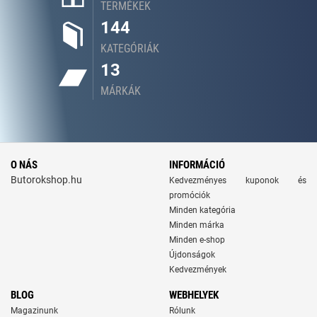
TERMÉKEK
144
KATEGÓRIÁK
13
MÁRKÁK
O NÁS
INFORMÁCIÓ
Butorokshop.hu
Kedvezményes kuponok és
promóciók
Minden kategória
Minden márka
Minden e-shop
Újdonságok
Kedvezmények
BLOG
WEBHELYEK
Magazinunk
Rólunk