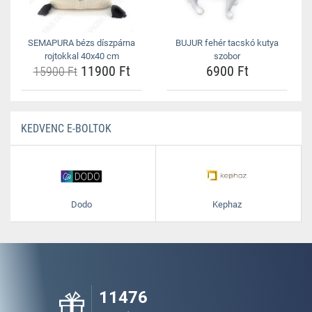
SEMAPURA bézs díszpárna
BUJUR fehér tacskó kutya
rojtokkal 40x40 cm
szobor
11900 Ft
6900 Ft
15900 Ft
KEDVENC E-BOLTOK
Dodo
Kephaz
11476