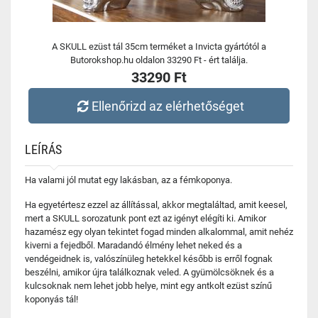
A SKULL ezüst tál 35cm terméket a Invicta gyártótól a
Butorokshop.hu oldalon 33290 Ft - ért találja.
33290 Ft
Ellenőrizd az elérhetőséget
LEÍRÁS
Ha valami jól mutat egy lakásban, az a fémkoponya.
Ha egyetértesz ezzel az állítással, akkor megtaláltad, amit keesel,
mert a SKULL sorozatunk pont ezt az igényt elégíti ki. Amikor
hazamész egy olyan tekintet fogad minden alkalommal, amit nehéz
kiverni a fejedből. Maradandó élmény lehet neked és a
vendégeidnek is, valószínüleg hetekkel később is erről fognak
beszélni, amikor újra találkoznak veled. A gyümölcsöknek és a
kulcsoknak nem lehet jobb helye, mint egy antkolt ezüst színű
koponyás tál!