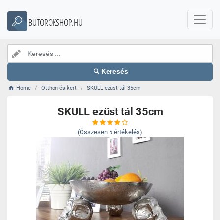
BUTOROKSHOP.HU
Keresés
Home
Otthon és kert
SKULL ezüst tál 35cm
SKULL ezüst tál 35cm
(Összesen
5
értékelés)