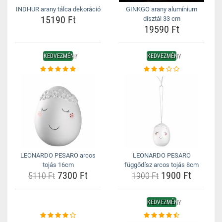
INDHUR arany tálca dekoráció
GINKGO arany alumínium
15190 Ft
dísztál 33 cm
19590 Ft
KEDVEZMÉNY
KEDVEZMÉNY
LEONARDO PESARO arcos
LEONARDO PESARO
tojás 16cm
függődísz arcos tojás 8cm
7300 Ft
1900 Ft
5110 Ft
1900 Ft
KEDVEZMÉNY