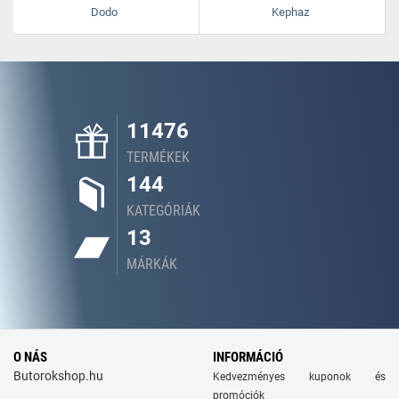
Dodo
Kephaz
11476
TERMÉKEK
144
KATEGÓRIÁK
13
MÁRKÁK
O NÁS
INFORMÁCIÓ
Butorokshop.hu
Kedvezményes kuponok és
promóciók