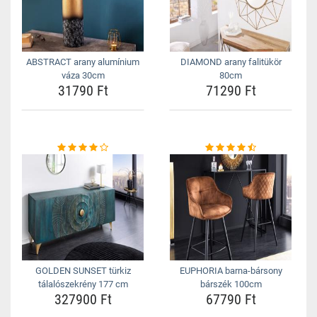
ABSTRACT arany alumínium
DIAMOND arany falitükör
váza 30cm
80cm
31790 Ft
71290 Ft
GOLDEN SUNSET türkiz
EUPHORIA barna-bársony
tálalószekrény 177 cm
bárszék 100cm
327900 Ft
67790 Ft