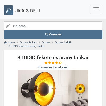
BUTOROKSHOP.HU
Keresés
Home
Otthon és kert
Otthon
Otthoni kellék
STUDIO fekete és arany falikar
STUDIO fekete és arany falikar
(Összesen
3
értékelés)