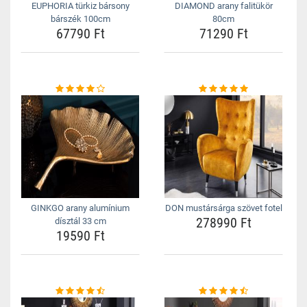
EUPHORIA türkiz bársony
DIAMOND arany falitükör
bárszék 100cm
80cm
67790 Ft
71290 Ft
GINKGO arany alumínium
DON mustársárga szövet fotel
278990 Ft
dísztál 33 cm
19590 Ft