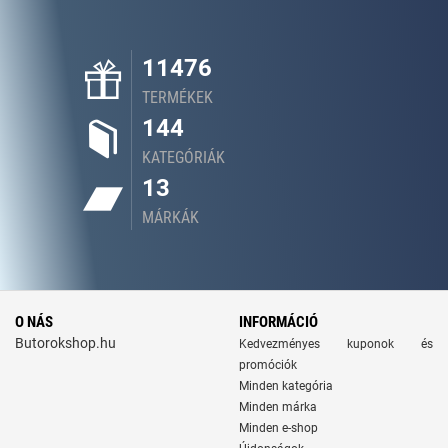
11476
TERMÉKEK
144
KATEGÓRIÁK
13
MÁRKÁK
O NÁS
INFORMÁCIÓ
Butorokshop.hu
Kedvezményes kuponok és
promóciók
Minden kategória
Minden márka
Minden e-shop