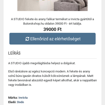
A STUDIO fekete és arany falikar terméket a Invicta gyártótól a
Butorokshop.hu oldalon 39000 Ft - ért találja.
39000 Ft
Ellenőrizd az elérhetőséget
LEÍRÁS
A STUDIO újabb megvilágításba helyezi a dolgokat.
Első ránézésre az egész koncepció modern. A fekete és arany
színű búra igazán divatos külsőt kölcsönöznek a lámpának. Matt
fekete bevonával abszolút egyedi képet alkothat, akár a nappaliban
vagy irodádban is.
Márka:
Invicta
Eladó:
Dodo