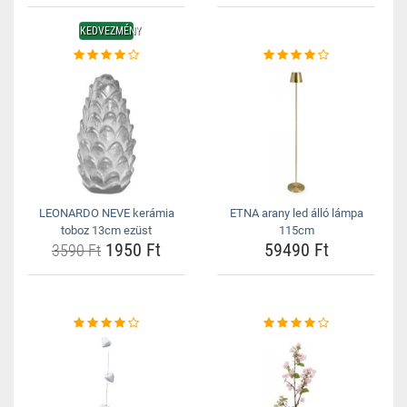
KEDVEZMÉNY
LEONARDO NEVE kerámia
ETNA arany led álló lámpa
toboz 13cm ezüst
115cm
1950 Ft
59490 Ft
3590 Ft