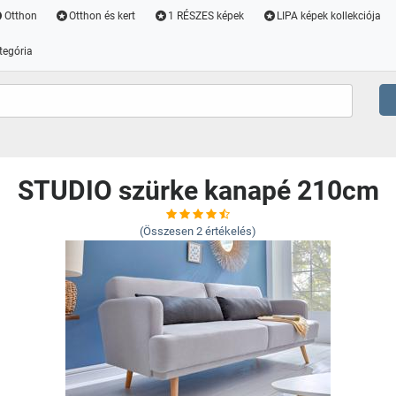
Otthon
Otthon és kert
1 RÉSZES képek
LIPA képek kollekciója
tegória
STUDIO szürke kanapé 210cm
(Összesen
2
értékelés)