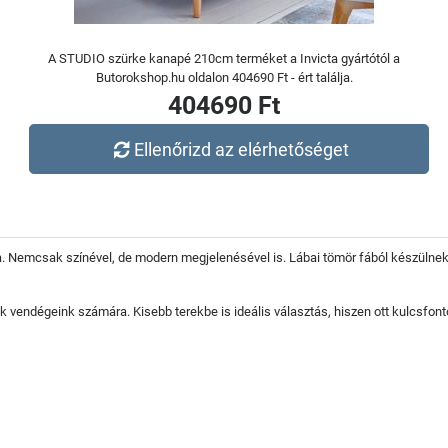
A STUDIO szürke kanapé 210cm terméket a Invicta gyártótól a
Butorokshop.hu oldalon 404690 Ft - ért találja.
404690 Ft
Ellenőrizd az elérhetőséget
ba. Nemcsak színével, de modern megjelenésével is. Lábai tömör fából készülne
nk vendégeink számára. Kisebb terekbe is ideális választás, hiszen ott kulcsfo