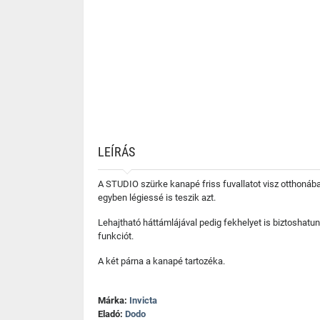
LEÍRÁS
A STUDIO szürke kanapé friss fuvallatot visz otthoná
egyben légiessé is teszik azt.
Lehajtható háttámlájával pedig fekhelyet is biztoshatu
funkciót.
A két párna a kanapé tartozéka.
Márka:
Invicta
Eladó:
Dodo