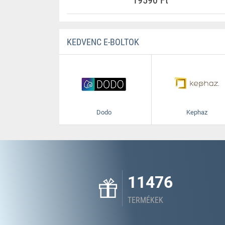
19590 Ft
KEDVENC E-BOLTOK
Dodo
Kephaz
11476
TERMÉKEK