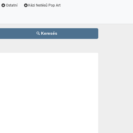
Ostatní
Kézi festésű Pop Art
Keresés