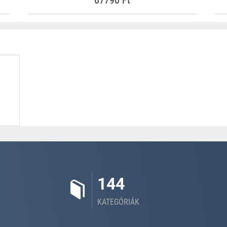
67790 Ft
144
KATEGÓRIÁK