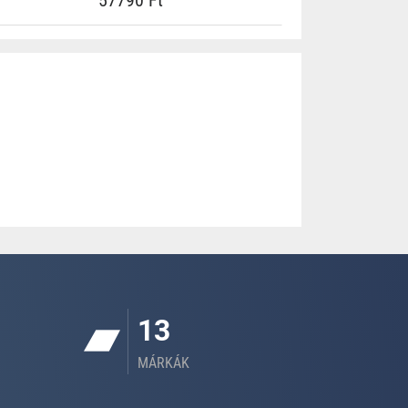
57790 Ft
13
MÁRKÁK