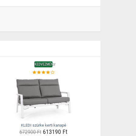
KEDVEZMÉNY
KLEDI szürke kerti kanapé
613190 Ft
672900 Ft