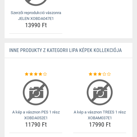
Szerzői reprodukció vászonra
JELEN XOBDA047E1
13990 Ft
INNE PRODUKTY Z KATEGORII LIPA KÉPEK KOLLEKCIÓJA
A kép a vásznon PES 1 rész
A kép a vásznon TREES 1 rész
XOBDA052E1
XOBAM037E1
11790 Ft
17990 Ft