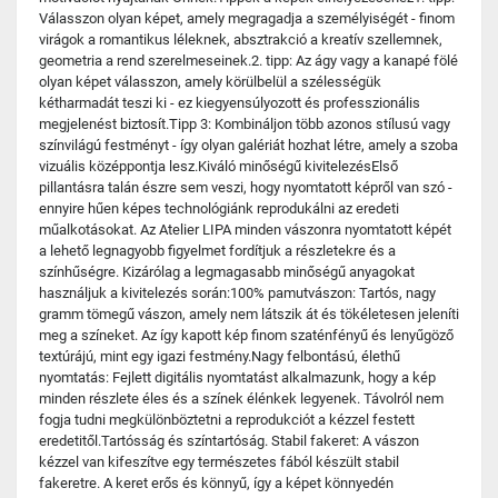
Válasszon olyan képet, amely megragadja a személyiségét - finom
virágok a romantikus léleknek, absztrakció a kreatív szellemnek,
geometria a rend szerelmeseinek.2. tipp: Az ágy vagy a kanapé fölé
olyan képet válasszon, amely körülbelül a szélességük
kétharmadát teszi ki - ez kiegyensúlyozott és professzionális
megjelenést biztosít.Tipp 3: Kombináljon több azonos stílusú vagy
színvilágú festményt - így olyan galériát hozhat létre, amely a szoba
vizuális középpontja lesz.Kiváló minőségű kivitelezésElső
pillantásra talán észre sem veszi, hogy nyomtatott képről van szó -
ennyire hűen képes technológiánk reprodukálni az eredeti
műalkotásokat. Az Atelier LIPA minden vászonra nyomtatott képét
a lehető legnagyobb figyelmet fordítjuk a részletekre és a
színhűségre. Kizárólag a legmagasabb minőségű anyagokat
használjuk a kivitelezés során:100% pamutvászon: Tartós, nagy
gramm tömegű vászon, amely nem látszik át és tökéletesen jeleníti
meg a színeket. Az így kapott kép finom szaténfényű és lenyűgöző
textúrájú, mint egy igazi festmény.Nagy felbontású, élethű
nyomtatás: Fejlett digitális nyomtatást alkalmazunk, hogy a kép
minden részlete éles és a színek élénkek legyenek. Távolról nem
fogja tudni megkülönböztetni a reprodukciót a kézzel festett
eredetitől.Tartósság és színtartóság. Stabil fakeret: A vászon
kézzel van kifeszítve egy természetes fából készült stabil
fakeretre. A keret erős és könnyű, így a képet könnyedén