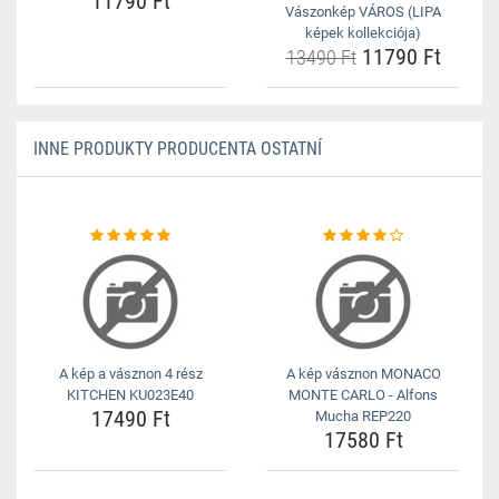
11790 Ft
Vászonkép VÁROS (LIPA
képek kollekciója)
11790 Ft
13490 Ft
INNE PRODUKTY PRODUCENTA OSTATNÍ
A kép a vásznon 4 rész
A kép vásznon MONACO
KITCHEN KU023E40
MONTE CARLO - Alfons
17490 Ft
Mucha REP220
17580 Ft