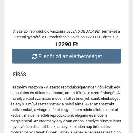
A Szerzői reprodukció vászonra JELEN XOBDA019E1 terméket a
Ostatní gyártótól a Butorokshop.hu oldalon 12290 Ft - ért találja.
12290 Ft
Ellenőrizd az elérhetőséget
LEÍRÁS
Festmény vászonra - A szerző reprodukciójaMinden nő vágyik egy
hangulatos és stílusos otthonra, amely tükrözi a személyiségét. A
műhelyünkből származó modern falfestmények színt, élénkséget
és egy kis művészetet hoznak a belső térbe. Akár az absztrakt
motívumokat, a virágmintákat vagy a finom minimalista mintákat
kedveli, minden eredeti reprodukciónk elegáns és modern
megjelenésű. Az eredmény egy olyan otthon, amelyre büszke lehet
- gyönyörűen díszített falak, amelyek minden nap örömet és
motivációt nyújtanak Önnek.Tippek a képek elhelyezéséhez1. tipp: