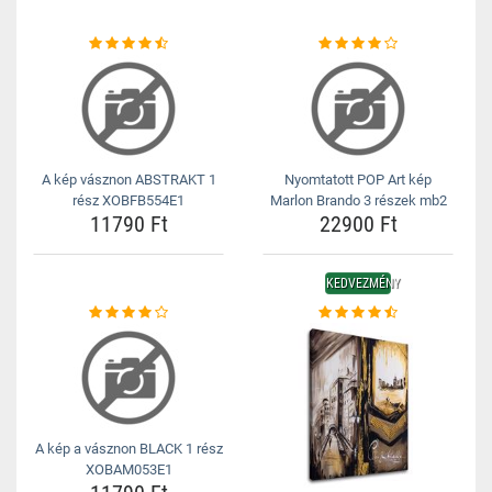
A kép vásznon ABSTRAKT 1
Nyomtatott POP Art kép
rész XOBFB554E1
Marlon Brando 3 részek mb2
11790 Ft
22900 Ft
KEDVEZMÉNY
A kép a vásznon BLACK 1 rész
XOBAM053E1