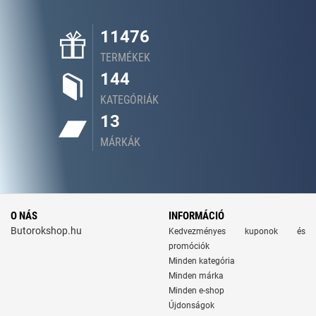
11476
TERMÉKEK
144
KATEGÓRIÁK
13
MÁRKÁK
O NÁS
INFORMÁCIÓ
Butorokshop.hu
Kedvezményes kuponok és
promóciók
Minden kategória
Minden márka
Minden e-shop
Újdonságok