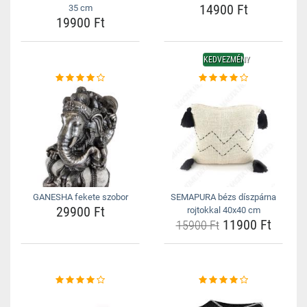
14900 Ft
35 cm
19900 Ft
KEDVEZMÉNY
GANESHA fekete szobor
SEMAPURA bézs díszpárna
29900 Ft
rojtokkal 40x40 cm
11900 Ft
15900 Ft