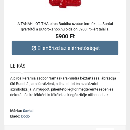
A TANAH LOT THAIpiros Buddha szobor terméket a Santai
gyártótól a Butorokshop.hu oldalon 5900 Ft - ért találja.
5900 Ft
Ellenőrizd az elérhetőséget
LEÍRÁS
A piros kerámia szobor Namaskara-mudra kéztartással ábrázolja
ülő Buddhát, ami üdvözlést, a tiszteletet és az alázatot
szimbolizálja. A nyugodt, pihentető légkör megteremtésében és
dekorációs kellékként is tökéletes kiegészítője otthonodnak.
Márka:
Santai
Eladó:
Dodo