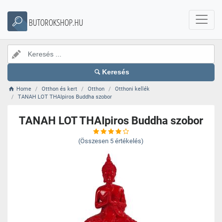
BUTOROKSHOP.HU
Keresés
Home
Otthon és kert
Otthon
Otthoni kellék
TANAH LOT THAIpiros Buddha szobor
TANAH LOT THAIpiros Buddha szobor
(Összesen
5
értékelés)