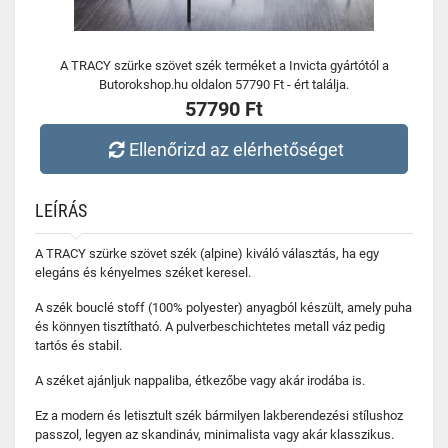
A TRACY szürke szövet szék terméket a Invicta gyártótól a
Butorokshop.hu oldalon 57790 Ft - ért találja.
57790 Ft
Ellenőrizd az elérhetőséget
LEÍRÁS
A TRACY szürke szövet szék (alpine) kiváló választás, ha egy
elegáns és kényelmes széket keresel.
A szék bouclé stoff (100% polyester) anyagból készült, amely puha
és könnyen tisztítható. A pulverbeschichtetes metall váz pedig
tartós és stabil.
A széket ajánljuk nappaliba, étkezőbe vagy akár irodába is.
Ez a modern és letisztult szék bármilyen lakberendezési stílushoz
passzol, legyen az skandináv, minimalista vagy akár klasszikus.