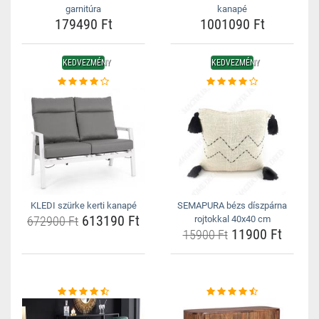
garnitúra
kanapé
179490 Ft
1001090 Ft
KEDVEZMÉNY
KEDVEZMÉNY
KLEDI szürke kerti kanapé
SEMAPURA bézs díszpárna
613190 Ft
672900 Ft
rojtokkal 40x40 cm
11900 Ft
15900 Ft