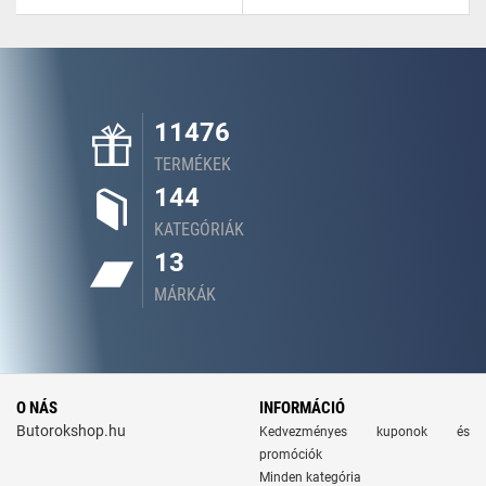
11476
TERMÉKEK
144
KATEGÓRIÁK
13
MÁRKÁK
O NÁS
INFORMÁCIÓ
Butorokshop.hu
Kedvezményes kuponok és
promóciók
Minden kategória