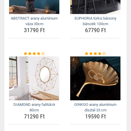
ABSTRACT arany alumínium
EUPHORIA türkiz bársony
váza 30cm
bárszék 100cm
31790 Ft
67790 Ft
DIAMOND arany falitükör
GINKGO arany alumínium
80cm
dísztál 33 cm
71290 Ft
19590 Ft