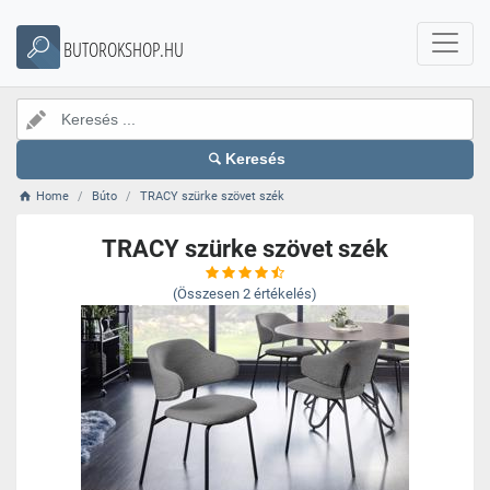
BUTOROKSHOP.HU
Keresés
Home
Búto
TRACY szürke szövet szék
TRACY szürke szövet szék
(Összesen
2
értékelés)