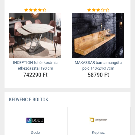
INCEPTION fehér kerámia
MAKASSAR barna mangófa
étkezőasztal 190 cm
polc 140x24x17cm
742290 Ft
58790 Ft
KEDVENC E-BOLTOK
Dodo
Kephaz