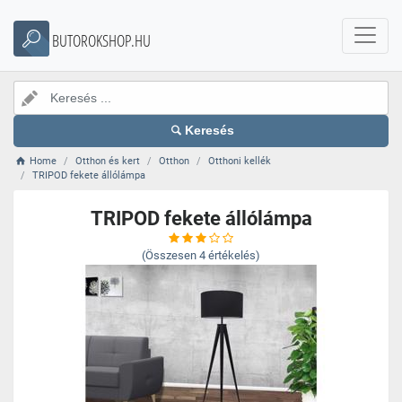
BUTOROKSHOP.HU
Keresés
Home
Otthon és kert
Otthon
Otthoni kellék
TRIPOD fekete állólámpa
TRIPOD fekete állólámpa
(Összesen
4
értékelés)