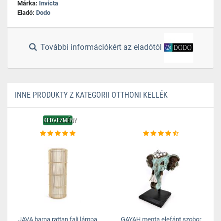
Márka:
Invicta
Eladó:
Dodo
További információkért az eladótól
INNE PRODUKTY Z KATEGORII OTTHONI KELLÉK
KEDVEZMÉNY
JAVA barna rattan fali lámpa
GAYAH menta elefánt szobor