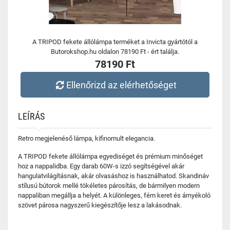
A TRIPOD fekete állólámpa terméket a Invicta gyártótól a
Butorokshop.hu oldalon 78190 Ft - ért találja.
78190 Ft
Ellenőrizd az elérhetőséget
LEÍRÁS
Retro megjelenéső lámpa, kifinomult elegancia.
A TRIPOD fekete állólámpa egyediséget és prémium minőséget
hoz a nappalidba. Egy darab 60W-s izzó segítségével akár
hangulatvilágításnak, akár olvasáshoz is használhatod. Skandináv
stílusú bútorok mellé tökéletes párosítás, de bármilyen modern
nappaliban megállja a helyét. A különleges, fém keret és árnyékoló
szövet párosa nagyszerű kiegészítője lesz a lakásodnak.