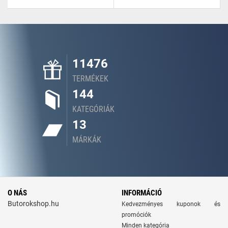
11476
TERMÉKEK
144
KATEGÓRIÁK
13
MÁRKÁK
O NÁS
INFORMÁCIÓ
Butorokshop.hu
Kedvezményes kuponok és
promóciók
Minden kategória