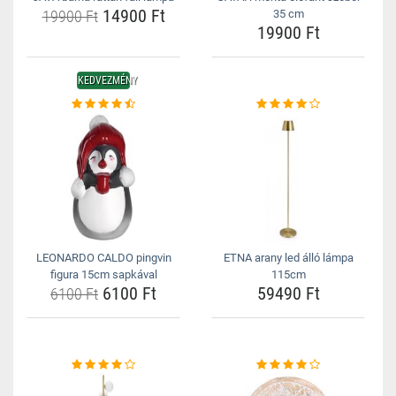
14900 Ft
19900 Ft
35 cm
19900 Ft
KEDVEZMÉNY
LEONARDO CALDO pingvin
ETNA arany led álló lámpa
figura 15cm sapkával
115cm
6100 Ft
59490 Ft
6100 Ft